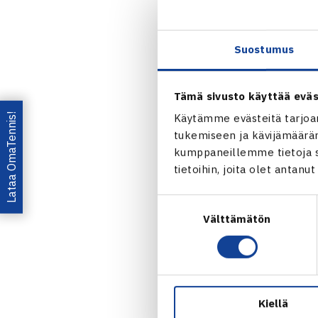
Suostumus
Tämä sivusto käyttää eväs
Lataa OmaTennis!
Käytämme evästeitä tarjoa
tukemiseen ja kävijämääräm
kumppaneillemme tietoja si
tietoihin, joita olet antanu
Suostumuksen
Harri Heliöv
Välttämätön
valinta
Wimbledoniss
Heliövaarast
Heliövaara/Pa
6(9) selvite
Kiellä