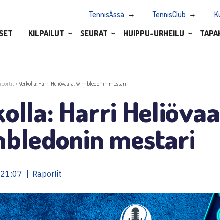
TennisÄssä
TennisClub
K
SET
KILPAILUT
SEURAT
HUIPPU-URHEILU
TAPA
aportit
>
Verkolla: Harri Heliövaara, Wimbledonin mestari
olla: Harri Heliövaa
bledonin mestari
21:07 | Raportit