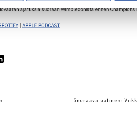
iövaaran ajatuksia suoraan Wimbledonista ennen Champions D
SPOTIFY
|
APPLE PODCAST
en
Seuraava uutinen: Vii