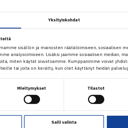
Yksityiskohdat
teitä
mamme sisällön ja mainosten räätälöimiseen, sosiaalisen m
me analysoimiseen. Lisäksi jaamme sosiaalisen median, mai
itä, miten käytät sivustoamme. Kumppanimme voivat yhdistää
t heille tai joita on kerätty, kun olet käyttänyt heidän palvelu
aara
ja
Henry Patten
juhlivat dramaattisten vaiheiden jälkeen
Mieltymykset
Tilastot
a. Grand slam -turnausvoitto on Heliövaaran uran toinen ja e
a tuli myös ensimmäinen suomalainen nelinpelimestari legen
tten voitti finaalissa australialaiset
Max Purcell
/
Jordan Th
ttyään kolme ottelupalloa –
lue lisää
.
Salli valinta