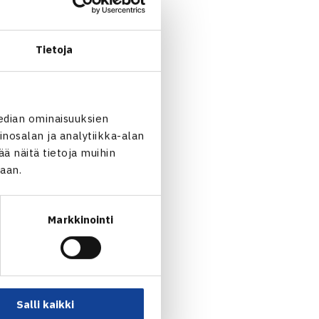
Tietoja
edian ominaisuuksien
nosalan ja analytiikka-alan
 näitä tietoja muihin
jaan.
 nelinpelin mestaruutta
Markkinointi
nsimmäinen nelinpelissä.
daarisessa Wimbledonissa.
ompson
6-7(7), 7-6(8), 7-
Salli kaikki