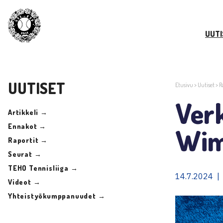
UUTI
UUTISET
Etusivu
>
Uutiset
>
R
Verk
Artikkeli →
Ennakot →
Wim
Raportit →
Seurat →
TEHO Tennisliiga →
14.7.2024 | 
Videot →
Yhteistyökumppanuudet →