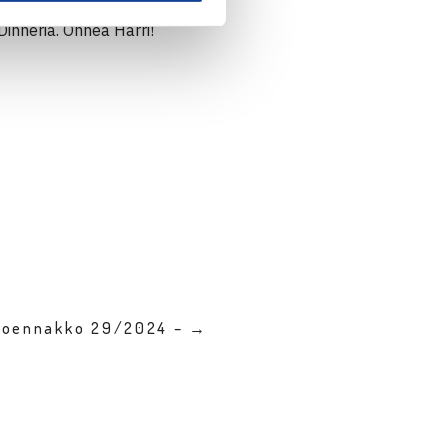
inneriä. Onnea Harri!
kkoennakko 29/2024 – →