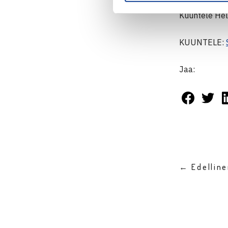
Kuuntele Hel
KUUNTELE:
Jaa:
← Edellin