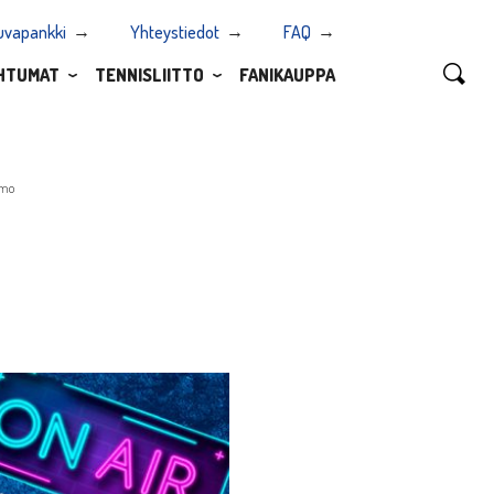
uvapankki
Yhteystiedot
FAQ
HTUMAT
TENNISLIITTO
FANIKAUPPA
omo