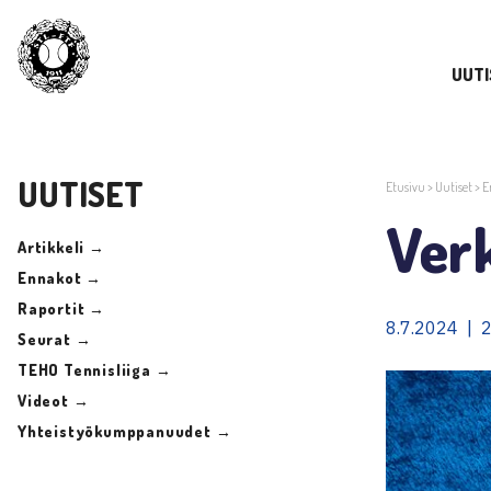
UUTI
UUTISET
Etusivu
>
Uutiset
>
E
Ver
Artikkeli →
Ennakot →
Raportit →
8.7.2024 | 
Seurat →
TEHO Tennisliiga →
Videot →
Yhteistyökumppanuudet →