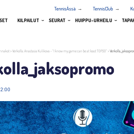
TennisÄssä
TennisClub
K
SET
KILPAILUT
SEURAT
HUIPPU-URHEILU
TAPA
nnakot
>
Verkolla: Anastasia Kulikova – ”I know my game can be at least TOP50”
>
Verkolla_jaksopr
kolla_jaksopromo
22:00