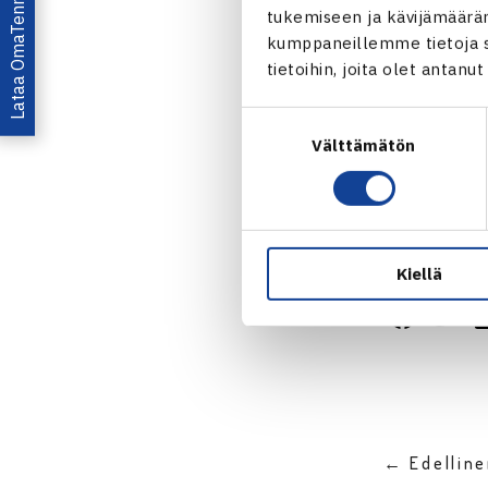
Lataa OmaTennis!
tukemiseen ja kävijämääräm
kumppaneillemme tietoja si
tietoihin, joita olet antanu
Suostumuksen
Välttämätön
valinta
Jaa:
Kiellä
← Edellin