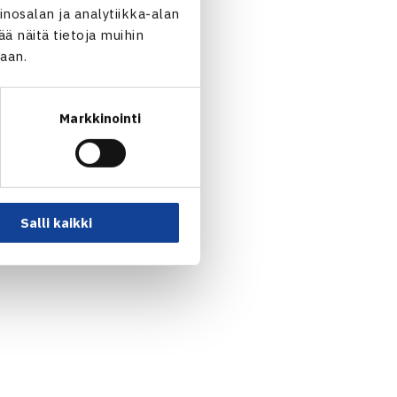
nosalan ja analytiikka-alan
 näitä tietoja muihin
jaan.
Markkinointi
Salli kaikki