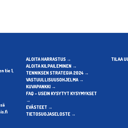
ALOITA HARRASTUS →
TILAA U
ALOITA KILPAILEMINEN →
 tie 1,
TENNIKSEN STRATEGIA 2024 →
VASTUULLISUUSOHJELMA →
KUVAPANKKI →
FAQ – USEIN KYSYTYT KYSYMYKSET
→
ssä
EVÄSTEET →
s.fi
TIETOSUOJASELOSTE →