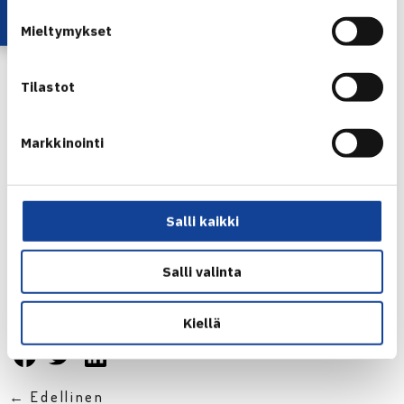
Poikien Nations Challenge verkossa
Mieltymykset
Tilastot
Markkinointi
Salli kaikki
Salli valinta
Jaa:
Kiellä
← Edellinen