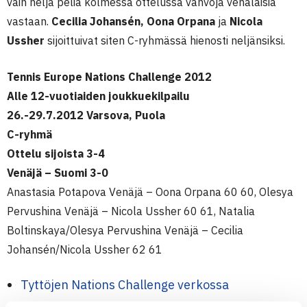
vain neljä peliä kolmessa ottelussa vahvoja venäläisiä
vastaan.
Cecilia Johansén, Oona Orpana
ja
Nicola
Ussher
sijoittuivat siten C-ryhmässä hienosti neljänsiksi.
Tennis Europe Nations Challenge 2012
Alle 12-vuotiaiden joukkuekilpailu
26.-29.7.2012 Varsova, Puola
C-ryhmä
Ottelu sijoista 3-4
Venäjä – Suomi 3-0
Anastasia Potapova Venäjä – Oona Orpana 60 60, Olesya
Pervushina Venäjä – Nicola Ussher 60 61, Natalia
Boltinskaya/Olesya Pervushina Venäjä – Cecilia
Johansén/Nicola Ussher 62 61
Tyttöjen Nations Challenge verkossa