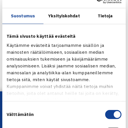
ensimmäisen kierroksen ottelunsa David Nalbandiania
vastaan toisessa erässä. Argentiinalainen johti tuolloin
Suostumus
Yksityiskohdat
Tietoja
ottelua 6-4, 4-2.
Jarkko kertoi ottelun jälkeen, että vamma alkoi vaivata
heti ottelun alussa. Hän oli yrittänyt syöttää eri tekniikalla,
Tämä sivusto käyttää evästeitä
mutta kun kipu ei hellittänyt, Jarkko katsoi parhaimmaksi
Käytämme evästeitä tarjoamamme sisällön ja
luovuttaa ottelun.
mainosten räätälöimiseen, sosiaalisen median
ominaisuuksien tukemiseen ja kävijämäärämme
Australian avoimet
analysoimiseen. Lisäksi jaamme sosiaalisen median,
Jarkko Niemisen verkkosivut
mainosalan ja analytiikka-alan kumppaneillemme
tietoja siitä, miten käytät sivustoamme.
Jaa:
Kumppanimme voivat yhdistää näitä tietoja muihin
tietoihin, joita olet antanut heille tai joita on kerätty,
Lataa OmaTennis!
kun olet käyttänyt heidän palvelujaan.
Suostumuksen
← Edellinen
Välttämätön
valinta
Seuraava uutinen: Suomalaisjuniorit Narva
Cupissa… →