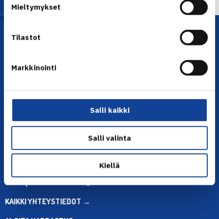
Mieltymykset
Tilastot
Markkinointi
YHTEYSTIEDOT
Salli kaikki
Olympiastadion, Paavo Nurmen tie 1, 00250 Helsinki
Puh. 010 574 3959
Salli valinta
Toimiston puhelinajat:
ma-pe klo 10.00-12.00
Kiellä
Muina aikoina olkaa yhteydessä
sähköpostitse: toimisto@tennis.fi
KAIKKI YHTEYSTIEDOT →