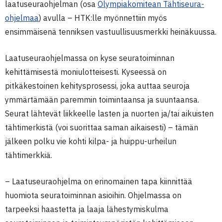
laatuseuraohjelman (osa
Olympiakomitean Tähtiseura-
ohjelmaa
) avulla – HTK:lle myönnettiin myös
ensimmäisenä tenniksen vastuullisuusmerkki heinäkuussa.
Laatuseuraohjelmassa on kyse seuratoiminnan
kehittämisestä moniulotteisesti. Kyseessä on
pitkäkestoinen kehitysprosessi, joka auttaa seuroja
ymmärtämään paremmin toimintaansa ja suuntaansa.
Seurat lähtevät liikkeelle lasten ja nuorten ja/tai aikuisten
tähtimerkistä (voi suorittaa saman aikaisesti) – tämän
jälkeen polku vie kohti kilpa- ja huippu-urheilun
tähtimerkkiä.
– Laatuseuraohjelma on erinomainen tapa kiinnittää
huomiota seuratoiminnan asioihin. Ohjelmassa on
tarpeeksi haastetta ja laaja lähestymiskulma