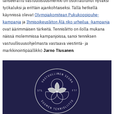
lanseerattu vastuullisuusmerkki on osoittautunut hyväksi
työkaluksi ja erittäin ajankohtaiseksi. Tällä hetkellä
käynnissä olevat
Olympiakomitean Pukukoppipuhe-
kampanja
ja
Ihmisoikeusliiton Älä riko urheilua -kampanja
ovat äärimmäisen tärkeitä. Tennisliitto on ilolla mukana
näissä molemmissa kampanjoissa, sanoi tenniksen
vastuullisuusohjelmasta vastaava viestintä- ja
markkinointipäällikkö
Jarno Tiusanen
.