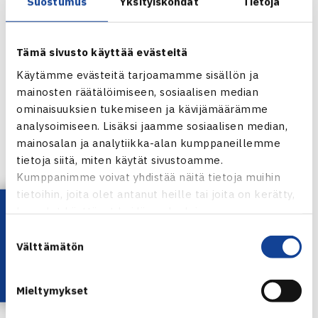
Suostumus
Yksityiskohdat
Tietoja
TUTUSTU TENNIKSEN
VASTUULLISUUSOHJELMAAN
Tämä sivusto käyttää evästeitä
Käytämme evästeitä tarjoamamme sisällön ja
mainosten räätälöimiseen, sosiaalisen median
ominaisuuksien tukemiseen ja kävijämäärämme
analysoimiseen. Lisäksi jaamme sosiaalisen median,
mainosalan ja analytiikka-alan kumppaneillemme
tietoja siitä, miten käytät sivustoamme.
Kumppanimme voivat yhdistää näitä tietoja muihin
tietoihin, joita olet antanut heille tai joita on kerätty,
Lataa OmaTennis!
kun olet käyttänyt heidän palvelujaan.
Suostumuksen
Välttämätön
valinta
Vastuullisuusmerkin suorittamisen osalta HTK:ssa
Mieltymykset
nostettiin erityisen hyödyllisinä aihealueina esille hyvä