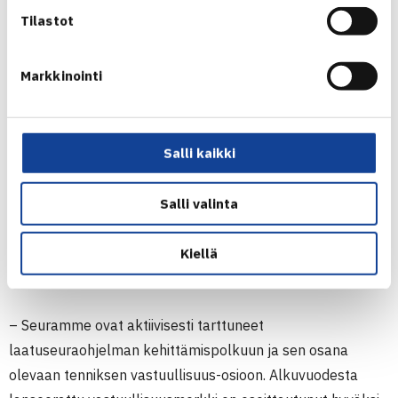
hallinto ja tasa-arvo sekä yhdenvertaisuus. Myös
Tilastot
antidopingin kokonaisuus verkkokoulutuksineen koettiin
hyvin hyödyllisenä.
Markkinointi
– Erittäin hyväksi havaitsimme keskustelun ja
kehittämisen jatkumon. Eli vastuullisuusmerkin osa-
Salli kaikki
alueista käytiin ja käydään jatkuvaa vuorovaikutus- ja
kehityskeskustelua.
Salli valinta
Loppuvuoden aikana on useita tennisseuroja
suorittamassa laatuseuraohjelman auditointeja. Yhteensä
Kiellä
laatuseuraohjelmassa on mukana 28 seuraa.
– Seuramme ovat aktiivisesti tarttuneet
laatuseuraohjelman kehittämispolkuun ja sen osana
olevaan tenniksen vastuullisuus-osioon. Alkuvuodesta