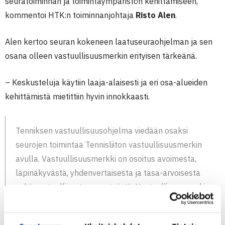
seuratoiminnan ja toimintaympäristön kehittämiseen,
kommentoi HTK:n toiminnanjohtaja
Risto Alen
.
Alen kertoo seuran kokeneen laatuseuraohjelman ja sen
osana olleen vastuullisuusmerkin erityisen tärkeänä.
– Keskusteluja käytiin laaja-alaisesti ja eri osa-alueiden
kehittämistä mietittiin hyvin innokkaasti.
Tenniksen vastuullisuusohjelma viedään osaksi
seurojen toimintaa Tennisliiton vastuullisuusmerkin
avulla. Vastuullisuusmerkki on osoitus avoimesta,
läpinäkyvästä, yhdenvertaisesta ja tasa-arvoisesta
sekä vastuullisesta seuratyöstä. Vastuullisuusmerkin
voivat suorittaa Tennisliiton jäsenseurat ja se on
myös osa tenniksen laatuseuraohjelmaa.