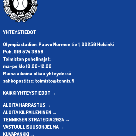
YHTEYSTIEDOT
Olympiastadion, Paavo Nurmen tie 1, 00250 Helsinki
Puh. 010 574 3959
Toimiston puhelinajat:
ma-pe klo 10.00-12.00
Muina aikoina olkaa yhteydessä
sähköpostitse: toimisto@tennis.fi
KAIKKI YHTEYSTIEDOT →
ALOITA HARRASTUS →
ALOITA KILPAILEMINEN →
TENNIKSEN STRATEGIA 2024 →
VASTUULLISUUSOHJELMA →
KUVAPANKKI →