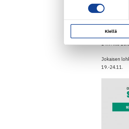
otteluun oste
SUOMEN OTTE
11.9. klo 13.
Kiellä
12.9. klo 13
14.9. klo 13.
Jokaisen loh
19.-24.11.