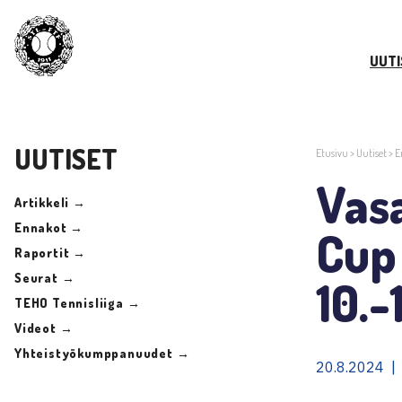
UUTI
UUTISET
Etusivu
>
Uutiset
>
E
Vas
Artikkeli →
Ennakot →
Cup
Raportit →
Seurat →
10.-
TEHO Tennisliiga →
Videot →
Yhteistyökumppanuudet →
20.8.2024 |