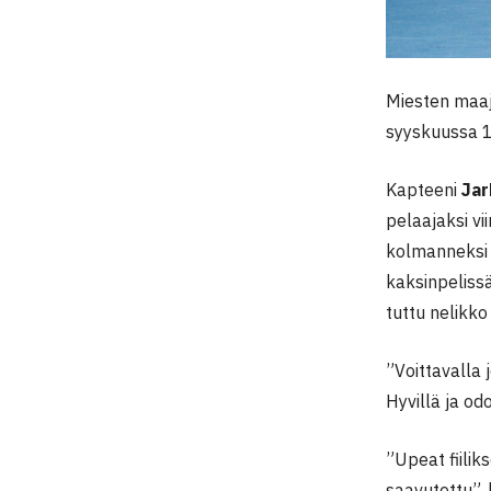
Miesten maaj
syyskuussa 1
Kapteeni
Jar
pelaajaksi v
kolmanneksi p
kaksinpelissä
tuttu nelikk
”Voittavalla
Hyvillä ja odo
”Upeat fiilik
saavutettu”,