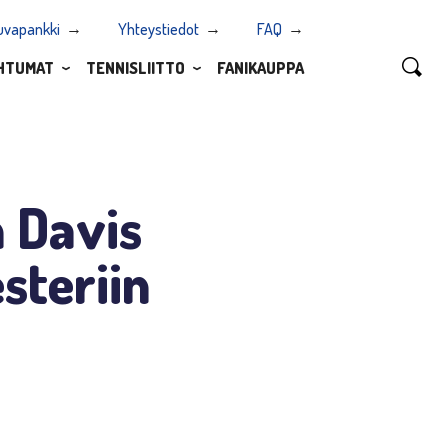
uvapankki
Yhteystiedot
FAQ
HTUMAT
TENNISLIITTO
FANIKAUPPA
 Davis
steriin