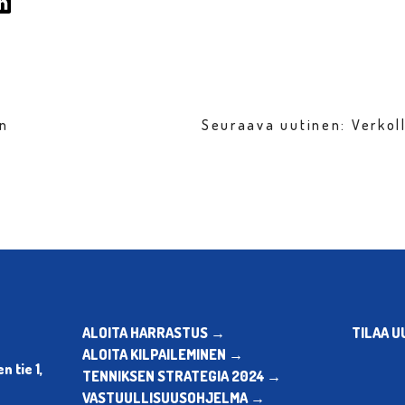
en
Seuraava uutinen: Verko
ALOITA HARRASTUS →
TILAA U
ALOITA KILPAILEMINEN →
 tie 1,
TENNIKSEN STRATEGIA 2024 →
VASTUULLISUUSOHJELMA →