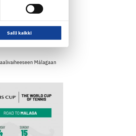
Salli kaikki
naalivaiheeseen Málagaan