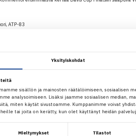
ori, ATP-83
n, ATP-125
ATP-670
ara, nelinpelin ATP-11
s-Salminen, nelinpelin ATP-102
Yksityiskohdat
UOMEN VASTUSTAJIIN
teitä
mamme sisällön ja mainosten räätälöimiseen, sosiaalisen m
aan alkulohkovaihe pelataan neljällä eri paikkakunnalla 10
me analysoimiseen. Lisäksi jaamme sosiaalisen median, mai
Britannia, Kanada ja Argentiina. Ottelut pelataan
AO Arenalla
itä, miten käytät sivustoamme. Kumppanimme voivat yhdistää
2 800. Suomi avaa kisaurakkansa isäntämaa Iso-Britanniaa va
t heille tai joita on kerätty, kun olet käyttänyt heidän palvelu
ipunmyynti on käynnissä. Suomen faneille on varattuna paik
 katsomosta. Voit hankkia lippusi alla olevien linkkien avulla; 
Mieltymykset
Tilastot