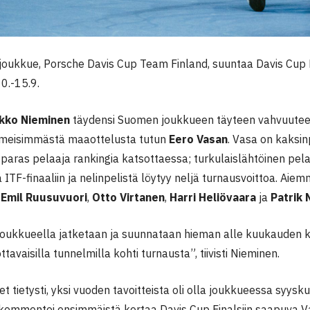
oukkue, Porsche Davis Cup Team Finland, suuntaa Davis Cup F
0.-15.9.
kko Nieminen
täydensi Suomen joukkueen täyteen vahvuuteen
iimeisimmästä maaottelusta tutun
Eero Vasan
. Vasa on kaksi
aras pelaaja rankingia katsottaessa; turkulaislähtöinen pela
 ITF-finaaliin ja nelinpelistä löytyy neljä turnausvoittoa. Aiem
o
Emil Ruusuvuori
,
Otto Virtanen
,
Harri Heliövaara
ja
Patrik 
 joukkueella jatketaan ja suunnataan hieman alle kuukauden k
ttavaisilla tunnelmilla kohti turnausta”, tiivisti Nieminen.
set tietysti, yksi vuoden tavoitteista oli olla joukkueessa syysk
 kommentoi ensimmäistä kertaa Davis Cup Finalsiin saapuva V