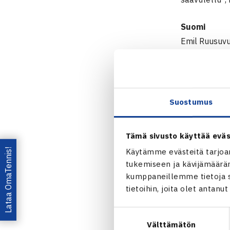
Suomi
Emil Ruusuvu
Otto Virtane
Eero Vasa, 
Harri Heliöva
Patrik Nikla
Suostumus
TUTUSTU S
Tämä sivusto käyttää eväs
Lataa OmaTennis!
Käytämme evästeitä tarjoa
16 parhaan m
tukemiseen ja kävijämääräm
pelaavat Iso-
kumppaneillemme tietoja si
Cupissa on 1
tietoihin, joita olet antanu
Tapahtuman l
Suostumuksen
sijaitsevasta
Välttämätön
valinta