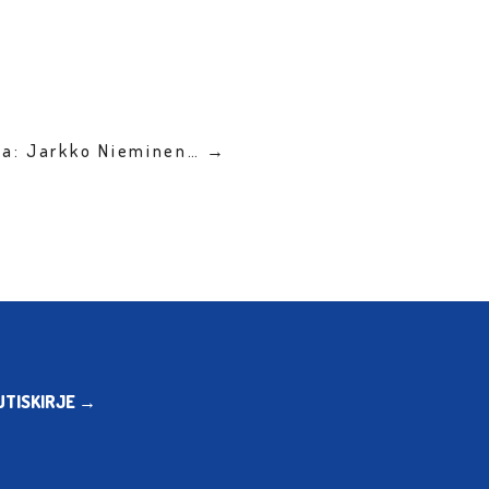
lla: Jarkko Nieminen… →
UTISKIRJE →