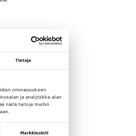
Tietoja
edian ominaisuuksien
.-15.9. Suomen lohkossa
nosalan ja analytiikka-alan
, jonka kapasiteetti Davis
 näitä tietoja muihin
staan keskiviikkona 11.9.
jaan.
koja joukkueen takana
huomioithan, että jokaiseen
Markkinointi