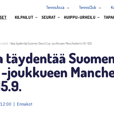
TennisÄssä
TennisClub
K
SET
KILPAILUT
SEURAT
HUIPPU-URHEILU
TAPA
nnakot
>
Vasa täydentää Suomen Davis Cup -joukkueen Manchesteriin 10.-15.9.
a täydentää Suomen
 -joukkueen Manche
15.9.
 12:00 | Ennakot