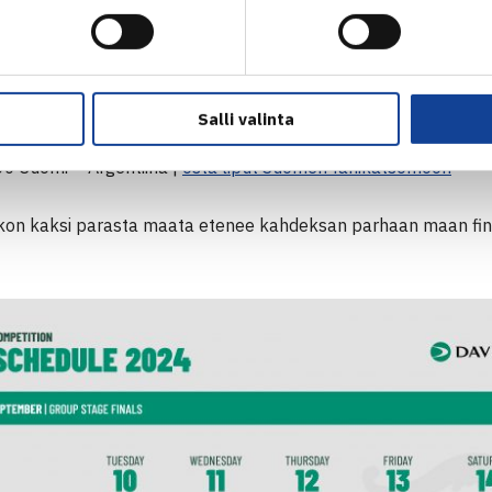
taan erikseen liput.
LUT (ajat paikallista aikaa)
00 Suomi – Iso-Britannia |
osta liput Suomen fanikatsomoon
Salli valinta
.00 Kanada – Suomi |
osta liput Suomen fanikatsomoon
00 Suomi – Argentiina |
osta liput Suomen fanikatsomoon
kon kaksi parasta maata etenee kahdeksan parhaan maan fi