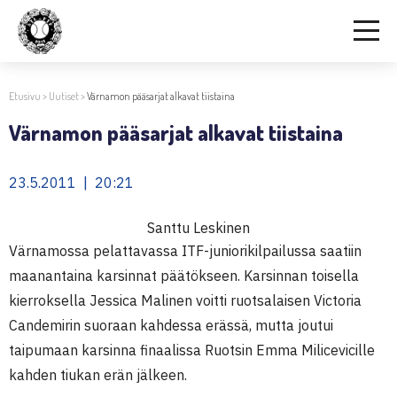
Etusivu
>
Uutiset
>
Värnamon pääsarjat alkavat tiistaina
Värnamon pääsarjat alkavat tiistaina
23.5.2011 | 20:21
Santtu Leskinen
Värnamossa pelattavassa ITF-juniorikilpailussa saatiin
maanantaina karsinnat päätökseen. Karsinnan toisella
kierroksella Jessica Malinen voitti ruotsalaisen Victoria
Candemirin suoraan kahdessa erässä, mutta joutui
taipumaan karsinna finaalissa Ruotsin Emma Milicevicille
kahden tiukan erän jälkeen.