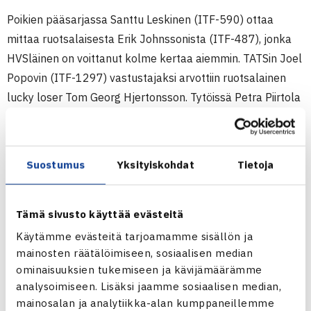
Poikien pääsarjassa Santtu Leskinen (ITF-590) ottaa
mittaa ruotsalaisesta Erik Johnssonista (ITF-487), jonka
HVSläinen on voittanut kolme kertaa aiemmin. TATSin Joel
Popovin (ITF-1297) vastustajaksi arvottiin ruotsalainen
lucky loser Tom Georg Hjertonsson. Tytöissä Petra Piirtola
(ITF-778) kohtaa ruotsalaisen villin kortin Catrine
Landstromin. Myös Teresa Cernyn (ITF-997) vastus Hanna
Borjeson on saanut villin kortin. Alakaaviossa Nanette
Suostumus
Yksityiskohdat
Tietoja
Nylund (ITF-1417) mittaa ruotsalaisen Jacqueline Cabaj
Awadin (ITF-1065) taidot ja alimmassa parissa Mia Nicole
Eklund (ITF-1533) haastaa kakkossijoitetun Donika
Tämä sivusto käyttää evästeitä
Bashotan (ITF-378) Ruotsista. (RL)
Käytämme evästeitä tarjoamamme sisällön ja
mainosten räätälöimiseen, sosiaalisen median
ominaisuuksien tukemiseen ja kävijämäärämme
T
ennis Sweden Junior Cup ITF-kilpailu
analysoimiseen. Lisäksi jaamme sosiaalisen median,
24.-29.5.2011 Värnamo, Ruotsi
mainosalan ja analytiikka-alan kumppaneillemme
Tyttöjen kaksinpelin karsinta