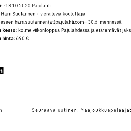
16.-18.10.2020 Pajulahti
Harri Suutarinen + vierailevia kouluttajia
eeseen harri.suutarinen(at)pajulahti.com– 30.6. mennessä.
 kesto:
kolme viikonloppua Pajulahdessa ja etätehtävät jaks
 hinta:
690 €
en
Seuraava uutinen: Maajoukkuepelaaja