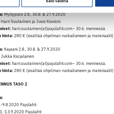
 hinta:
280 € (sisältää ohjelman ruokailuineen ja materiaalit)
Salli valinta
ka:
Myllypuro 2.8., 30.8. & 27.9.2020
Harri Suutarinen ja Jussi Koivisto
miset:
harri.suutarinen(at)pajulahti.com– 30.6. mennessä.
 hinta:
280 € (sisältää ohjelman ruokailuineen ja materiaalit)
ka:
Kajaani 2.8., 30.8. & 27.9.2020
Jukka Karjalainen
miset:
harri.suutarinen(at)pajulahti.com– 30.6. mennessä.
 hinta:
280 € (sisältää ohjelman ruokailuineen ja materiaalit)
ENNUS TASO 2
a:
7.-9.8.2020 Pajulahti
11.-13.9.2020 Pajulahti