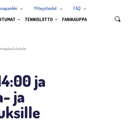
uvapankki
Yhteystiedot
FAQ
HTUMAT
TENNISLIITTO
FANIKAUPPA
mentajakoulutuksille
14:00 ja
- ja
ksille