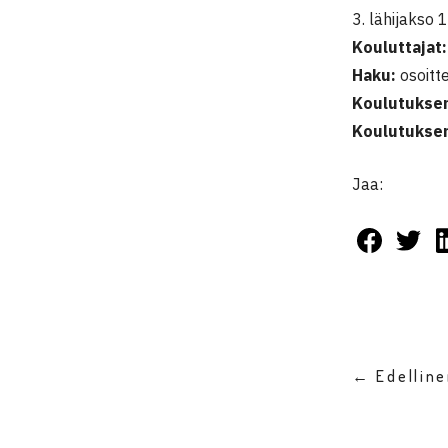
3. lähijakso 
Kouluttajat:
Haku:
osoitt
Koulutuksen
Koulutuksen
Jaa:
← Edellin