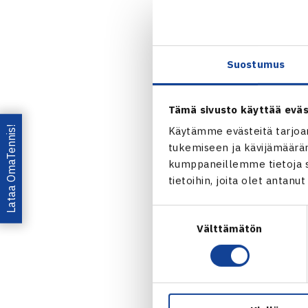
Tuleva luento
Ilmoittautum
21.4. mennes
Suostumus
ohjeet lähete
Tämä sivusto käyttää eväs
Ohjaaja- j
Lataa OmaTennis!
Käytämme evästeitä tarjoa
Kevään aikana
tukemiseen ja kävijämääräm
koronavirusti
kumppaneillemme tietoja si
ohjaajakoul
tietoihin, joita olet antanu
Suostumuksen
OHJAAJAKO
Välttämätön
valinta
Paikka ja ai
Kouluttajat:
Ilmoittautu