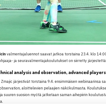
cin
valmentajaluennot saavat jatkoa torstaina 23.4. klo 14:0
ohjaaja- ja seuravalmentajakoulutukset on siirretty järjestettä
chnical analysis and observation, advanced players |
ja Zmajic järjestivät torstaina 9.4. ensimmäisen webinaarinsa s
observation, aloittelevien pelaajien näkökulmasta. Koulutuksee
ja suuren suosion myötä jatketaan saman aihepiirin koulutust
a.