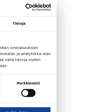
0 ja se on veloitukseton.
suutarinen(at)pajulahti.com,
mislinkki ja tarkemmat
Tietoja
edian ominaisuuksien
ia, mutta
nosalan ja analytiikka-alan
entaja- ja
 näitä tietoja muihin
jaan.
Markkinointi