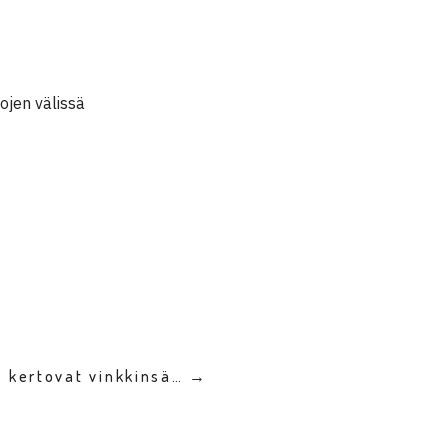
ojen välissä
t kertovat vinkkinsä… →