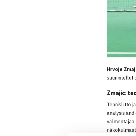
Hrvoje Zmaji
suunnitellut 
Zmajic: te
Tennisliitto 
analysis and 
valmentajaa 
näkökulmast