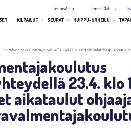
TennisÄssä
TennisClub
K
SET
KILPAILUT
SEURAT
HUIPPU-URHEILU
TAPA
eurat
>
Valmentajakoulutus etäyhteydellä 23.4. klo 14:00 ja uudet aikataulut ohjaaja- ja seuraval
mentajakoulutus
hteydellä 23.4. klo 
t aikataulut ohjaaja
ravalmentajakoulutu