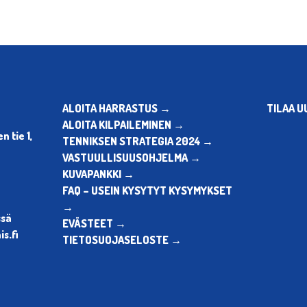
ALOITA HARRASTUS →
TILAA U
ALOITA KILPAILEMINEN →
 tie 1,
TENNIKSEN STRATEGIA 2024 →
VASTUULLISUUSOHJELMA →
KUVAPANKKI →
FAQ – USEIN KYSYTYT KYSYMYKSET
→
ssä
EVÄSTEET →
s.fi
TIETOSUOJASELOSTE →