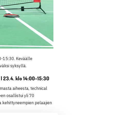
0-15:30. Keväälle
väksi syksyllä.
 23.4. klo 14:00-15:30
amasta aiheesta, technical
n osallistui yli 70
a kehittyneempien pelaajien