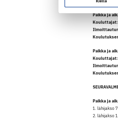
Koulutuksen
Kiellä
Paikka ja ai
Kouluttajat:
Ilmoittautu
Koulutuksen
Paikka ja ai
Kouluttajat:
Ilmoittautu
Koulutuksen
SEURAVALM
Paikka ja aik
1. lähijakso 
2. lähijakso 