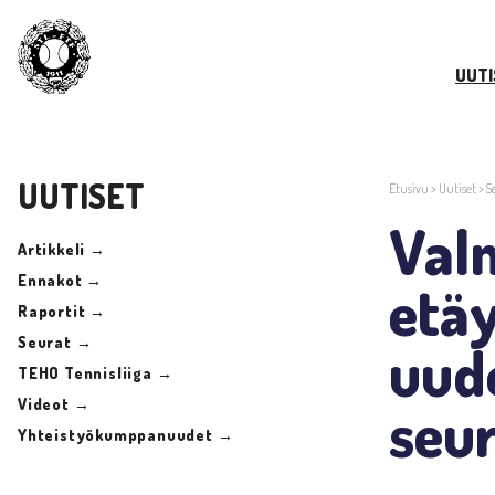
UUTI
UUTISET
Etusivu
>
Uutiset
>
S
Val
Artikkeli →
Ennakot →
etäy
Raportit →
Seurat →
uude
TEHO Tennisliiga →
Videot →
seu
Yhteistyökumppanuudet →