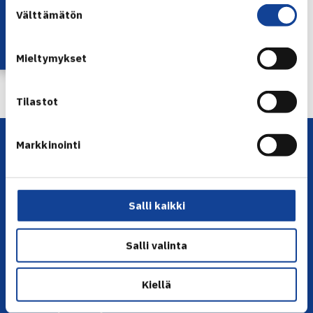
Lataa OmaTennis!
Suostumuksen
Välttämätön
valinta
Mieltymykset
← Edellinen
Seuraava uutinen: Hyöty voiton päässä… →
Tilastot
Markkinointi
Salli kaikki
YHTEYSTIEDOT
Salli valinta
Olympiastadion, Paavo Nurmen tie 1, 00250 Helsinki
Kiellä
Puh. 010 574 3959
Toimiston puhelinajat: