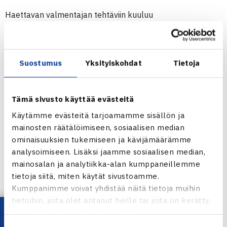
Haettavan valmentajan tehtäviin kuuluu
– valmennustehtäviä 20-25 tuntia viikossa sopimuksen
mukaan
– valmennustehtävien suunnittelua seuran
Suostumus
Yksityiskohdat
Tietoja
valmennusvastaavan ja muiden valmentajien kanssa
– seuran toimintaan liittyviä hallinnollisia tehtäviä
Tämä sivusto käyttää evästeitä
– valmiutta myös viikonlopputyöskentelyyn
Käytämme evästeitä tarjoamamme sisällön ja
Valmennustehtävä tulee ottaa vastaan 1.9.2008.
mainosten räätälöimiseen, sosiaalisen median
ominaisuuksien tukemiseen ja kävijämäärämme
Lisätietoja tehtävästä antavat seuran valmennusvastaava
analysoimiseen. Lisäksi jaamme sosiaalisen median,
Unto Salonen (040-762 6330) ja puheenjohtaja Seppo
mainosalan ja analytiikka-alan kumppaneillemme
Manninen (050-342 3893)
tietoja siitä, miten käytät sivustoamme.
Kumppanimme voivat yhdistää näitä tietoja muihin
Valko-Pallo
tietoihin, joita olet antanut heille tai joita on kerätty,
kun olet käyttänyt heidän palvelujaan.
Jaa: