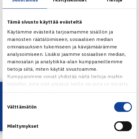
saadaan hyvä kaavio, Heliövaara sanoo.
Tämä sivusto käyttää evästeitä
– Kärjen lisäksi tasokkaita matseja on luvassa myös
Käytämme evästeitä tarjoamamme sisällön ja
haastajille.
mainosten räätälöimiseen, sosiaalisen median
ominaisuuksien tukemiseen ja kävijämäärämme
Heliövaara piti tenniksestä Norpe Tennisliigan päätyttyä
analysoimiseen. Lisäksi jaamme sosiaalisen median,
kuukauden tauon ja on viimeisen viikon treenannut innolla.
mainosalan ja analytiikka-alan kumppaneillemme
tietoja siitä, miten käytät sivustoamme.
– Aina alussa on hakemista, mutta nyt lyönnit ovat
Kumppanimme voivat yhdistää näitä tietoja muihin
tietoihin, joita olet antanut heille tai joita on kerätty,
alkaneet löytyä. Hauskaa päästä lauantaina pelaamaan,
Lataa OmaTennis!
kun olet käyttänyt heidän palvelujaan.
Heliövaara kertoo.
Suostumuksen
Välttämätön
valinta
Naisissa ykkössijoitettuna on
Ella Leivo
, kakkosena
Milka-
Emilia Pasanen
ja kolmantena
Roosa Timonen
. He kaikki
Mieltymykset
edustavat Tampereen Tennisseuraa.