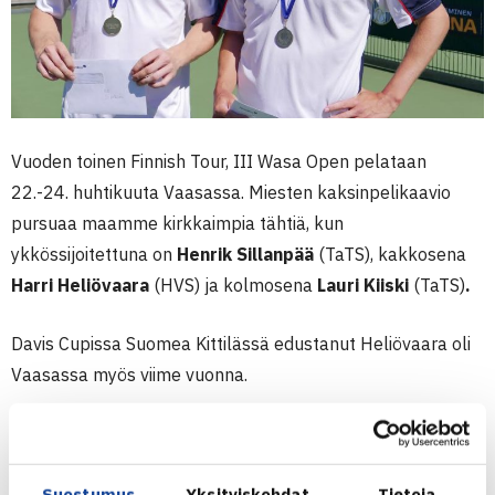
Vuoden toinen Finnish Tour, III Wasa Open pelataan
22.-24. huhtikuuta Vaasassa. Miesten kaksinpelikaavio
pursuaa maamme kirkkaimpia tähtiä, kun
ykkössijoitettuna on
Henrik Sillanpää
(TaTS), kakkosena
Harri Heliövaara
(HVS) ja kolmosena
Lauri Kiiski
(TaTS)
.
Davis Cupissa Suomea Kittilässä edustanut Heliövaara oli
Vaasassa myös viime vuonna.
–
Seppo Itänen
on aktiivinen kilpailunjärjestäjä, joka osaa
houkutella paikalle kovatasoisia pelaajia. On iloinen asia,
Suostumus
Yksityiskohdat
Tietoja
että myös pääkaupunkiseudun ulkopuolisiin kilpailuihin