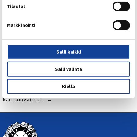
Tilastot
Kaaviot ja tulokset:
Markkinointi
https://www.tennisassa.fi/direct.aspx?
area=kj&oper=kilp&id=2294
Salli kaikki
Jaa:
Salli valinta
← Edellinen
Kiellä
Seuraava uutinen: Tennisvalmentaja, etsitkö
kansainvälisiä… →