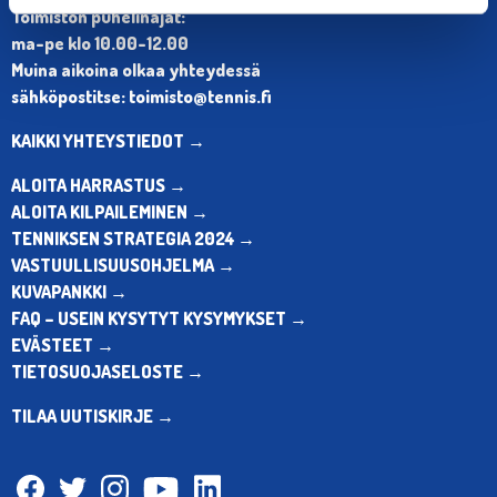
Toimiston puhelinajat:
ma-pe klo 10.00-12.00
Muina aikoina olkaa yhteydessä
sähköpostitse: toimisto@tennis.fi
KAIKKI YHTEYSTIEDOT →
ALOITA HARRASTUS →
ALOITA KILPAILEMINEN →
TENNIKSEN STRATEGIA 2024 →
VASTUULLISUUSOHJELMA →
KUVAPANKKI →
FAQ – USEIN KYSYTYT KYSYMYKSET →
EVÄSTEET →
TIETOSUOJASELOSTE →
TILAA UUTISKIRJE →