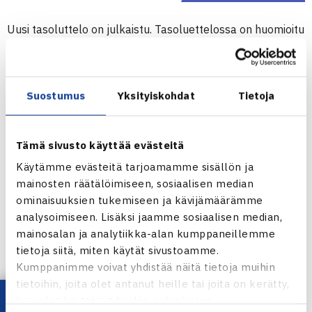
Uusi tasoluttelo on julkaistu. Tasoluettelossa on huomioitu
pisteet 6.1.2019 asti.
Viikonlopun 25.-27.1.2019 kilpailuissa pelataan vanhan
Suostumus
Yksityiskohdat
Tietoja
luettelon mukaisesti. HUOM! Yleisessä sarjatenniksessä
(mukaan lukien TEHO Sport Tennisliiga) otetaan uusi
tasoluettelo käyttöön heti! Muistakaa tarkistaa siis
Tämä sivusto käyttää evästeitä
pelaajajärjestys – pelaajajärjestys voi siis muuttua kesken
Käytämme evästeitä tarjoamamme sisällön ja
sarjakauden (pois lukien senioreiden sarjatennis).
mainosten räätälöimiseen, sosiaalisen median
ominaisuuksien tukemiseen ja kävijämäärämme
analysoimiseen. Lisäksi jaamme sosiaalisen median,
Tasoluettelon ilmestymiseen saakka tammikuun pisteet
mainosalan ja analytiikka-alan kumppaneillemme
on prosessoitu vanhan tasoluettelon tasojen mukaan.
tietoja siitä, miten käytät sivustoamme.
Kumppanimme voivat yhdistää näitä tietoja muihin
KATSO UUSI TASOLUETTELO
tietoihin, joita olet antanut heille tai joita on kerätty,
kun olet käyttänyt heidän palvelujaan.