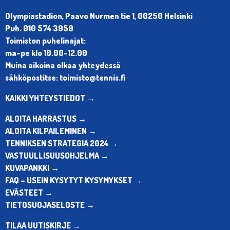
Olympiastadion, Paavo Nurmen tie 1, 00250 Helsinki
Puh. 010 574 3959
Toimiston puhelinajat:
ma-pe klo 10.00-12.00
Muina aikoina olkaa yhteydessä
sähköpostitse: toimisto@tennis.fi
KAIKKI YHTEYSTIEDOT →
ALOITA HARRASTUS →
ALOITA KILPAILEMINEN →
TENNIKSEN STRATEGIA 2024 →
VASTUULLISUUSOHJELMA →
KUVAPANKKI →
FAQ – USEIN KYSYTYT KYSYMYKSET →
EVÄSTEET →
TIETOSUOJASELOSTE →
TILAA UUTISKIRJE →