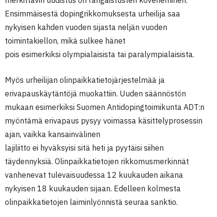
merkittävin uudistus on rangaistusten koveneminen.
Ensimmäisestä dopingrikkomuksesta urheilija saa
nykyisen kahden vuoden sijasta neljän vuoden
toimintakiellon, mikä sulkee hänet
pois esimerkiksi olympialaisista tai paralympialaisista.
Myös urheilijan olinpaikkatietojärjestelmää ja
erivapauskäytäntöjä muokattiin. Uuden säännöstön
mukaan esimerkiksi Suomen Antidopingtoimikunta ADT:n
myöntämä erivapaus pysyy voimassa käsittelyprosessin
ajan, vaikka kansainvälinen
lajiliitto ei hyväksyisi sitä heti ja pyytäisi siihen
täydennyksiä. Olinpaikkatietojen rikkomusmerkinnät
vanhenevat tulevaisuudessa 12 kuukauden aikana
nykyisen 18 kuukauden sijaan. Edelleen kolmesta
olinpaikkatietojen laiminlyönnistä seuraa sanktio.