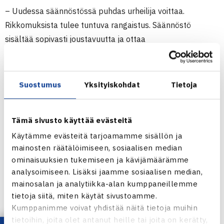
– Uudessa säännöstössä puhdas urheilija voittaa.
Rikkomuksista tulee tuntuva rangaistus. Säännöstö
sisältää sopivasti joustavuutta ja ottaa
huomioon rikkomuksen tahallisuuden ja vakavuuden.
Esimerkiksi olinpaikkatietojen laiminlyöntien sanktio on nyt
lievempi, ADT:n pääsihteeri
Pirjo Ruutu
toteaa.
Suostumus
Yksityiskohdat
Tietoja
Kongressin yli tuhat osallistujaa edusti valtioita,
Tämä sivusto käyttää evästeitä
kansainvälisiä lajiliittoja, Kansainvälistä Olympia- ja
Paralympiakomiteaa sekä kansallisia antidopingtoimistoja.
Käytämme evästeitä tarjoamamme sisällön ja
mainosten räätälöimiseen, sosiaalisen median
Ruudun mukaan kattava osallistujapohja sitouttaa uuteen
ominaisuuksien tukemiseen ja kävijämäärämme
säännöstöön niin eri lajit kuin valtiot.
analysoimiseen. Lisäksi jaamme sosiaalisen median,
ADT on ollut vahvasti mukana yhdessä opetus- ja
mainosalan ja analytiikka-alan kumppaneillemme
kulttuuriministeriön vaikuttamassa säännöstöön
tietoja siitä, miten käytät sivustoamme.
eurooppalaisella tasolla. Molemmat tahot ovat
Kumppanimme voivat yhdistää näitä tietoja muihin
painottaneet urheilijoiden oikeusturvan ja kohtuullisuuden
tietoihin, joita olet antanut heille tai joita on kerätty,