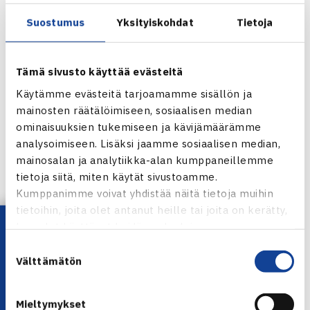
aikuisten Finnish Tourin että Finnish Junior Tennis Tourin
säännöt ovat nähtävissä
täältä
.
Suostumus
Yksityiskohdat
Tietoja
Finnish Junior Tennis Tourin osakilpailuja keväälle ja
Tämä sivusto käyttää evästeitä
syksylle sekä alle 20-vuotiaiden SM-kilpailuja voi anoa nyt
Käytämme evästeitä tarjoamamme sisällön ja
Tennisliitosta Elmo Viljaselta (
elmo.viljanen@tennis.fi
)
mainosten räätälöimiseen, sosiaalisen median
kirjallisesti. Seuran, joka anoo kilpailuja, tulee sitoutua
ominaisuuksien tukemiseen ja kävijämäärämme
säännöissä mainittuihin asioihin.
analysoimiseen. Lisäksi jaamme sosiaalisen median,
mainosalan ja analytiikka-alan kumppaneillemme
Finnish Junior Tennis Tourin osakilpailut vuodelle 2012
tietoja siitä, miten käytät sivustoamme.
Kumppanimme voivat yhdistää näitä tietoja muihin
Osakilpailu 1.
tietoihin, joita olet antanut heille tai joita on kerätty,
Lataa OmaTennis!
kun olet käyttänyt heidän palvelujaan.
keväällä, ajankohta, järjestäjä ja paikkakunta avoin
Osakilpailu 2.
Suostumuksen
Välttämätön
valinta
Alle 18-vuotiaiden SM-kilpailut 29.3.-1.4. Helsingissä,
järjestäjä Smash-Tennis
Mieltymykset
Osakilpailu 3.