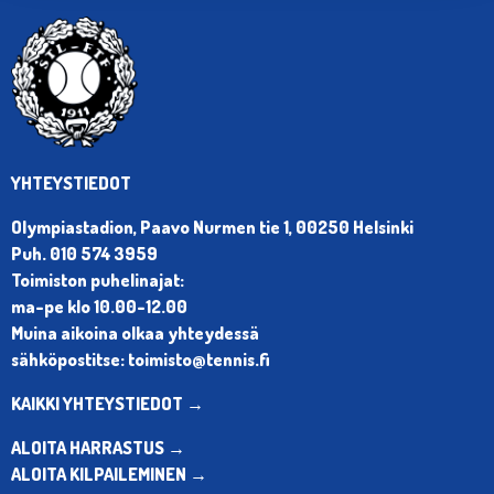
YHTEYSTIEDOT
Olympiastadion, Paavo Nurmen tie 1, 00250 Helsinki
Puh. 010 574 3959
Toimiston puhelinajat:
ma-pe klo 10.00-12.00
Muina aikoina olkaa yhteydessä
sähköpostitse: toimisto@tennis.fi
KAIKKI YHTEYSTIEDOT →
ALOITA HARRASTUS →
ALOITA KILPAILEMINEN →