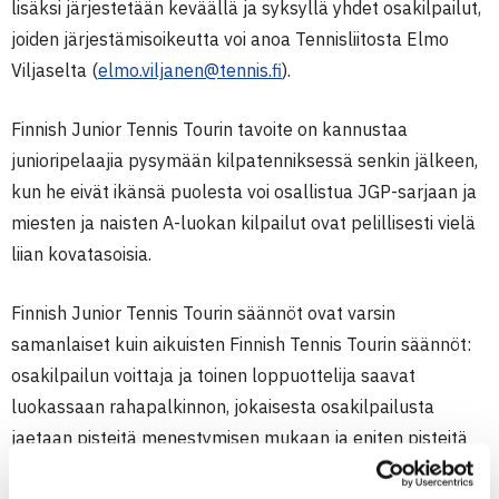
lisäksi järjestetään keväällä ja syksyllä yhdet osakilpailut,
joiden järjestämisoikeutta voi anoa Tennisliitosta Elmo
Viljaselta (
elmo.viljanen@tennis.fi
).
Finnish Junior Tennis Tourin tavoite on kannustaa
junioripelaajia pysymään kilpatenniksessä senkin jälkeen,
kun he eivät ikänsä puolesta voi osallistua JGP-sarjaan ja
miesten ja naisten A-luokan kilpailut ovat pelillisesti vielä
liian kovatasoisia.
Finnish Junior Tennis Tourin säännöt ovat varsin
samanlaiset kuin aikuisten Finnish Tennis Tourin säännöt:
osakilpailun voittaja ja toinen loppuottelija saavat
luokassaan rahapalkinnon, jokaisesta osakilpailusta
jaetaan pisteitä menestymisen mukaan ja eniten pisteitä
kauden lopussa kerännyt palkitaan stipendillä. Sekä