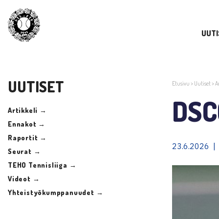
UUTI
UUTISET
Etusivu
>
Uutiset
>
A
DSC
Artikkeli →
Ennakot →
Raportit →
23.6.2026 |
Seurat →
TEHO Tennisliiga →
Videot →
Yhteistyökumppanuudet →