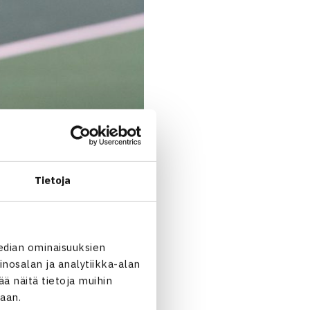
Tietoja
edian ominaisuuksien
nosalan ja analytiikka-alan
 näitä tietoja muihin
jaan.