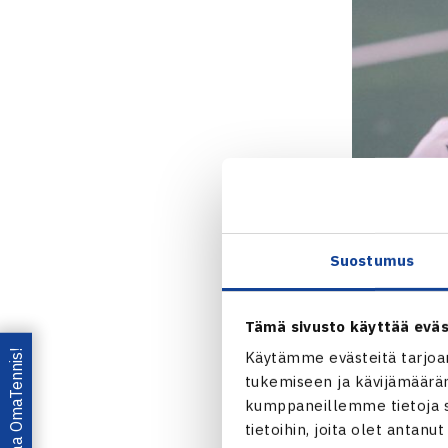
Suostumus
Tämä sivusto käyttää eväs
Lataa OmaTennis!
Käytämme evästeitä tarjoa
tukemiseen ja kävijämääräm
kumppaneillemme tietoja si
tietoihin, joita olet antanu