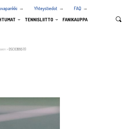
uvapankki
Yhteystiedot
FAQ
HTUMAT
TENNISLIITTO
FANIKAUPPA
kseen
>
DSC03995 (1)