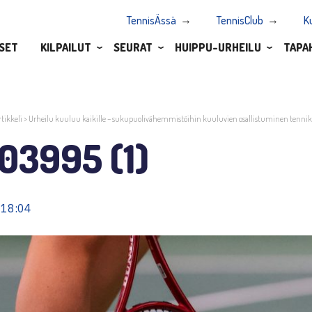
TennisÄssä
TennisClub
K
SET
KILPAILUT
SEURAT
HUIPPU-URHEILU
TAPA
rtikkeli
>
Urheilu kuuluu kaikille – sukupuolivähemmistöihin kuuluvien osallistuminen tenni
03995 (1)
 18:04