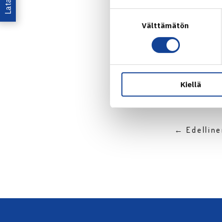
Suostumuksen
Välttämätön
valinta
Jaa:
Kiellä
← Edellin