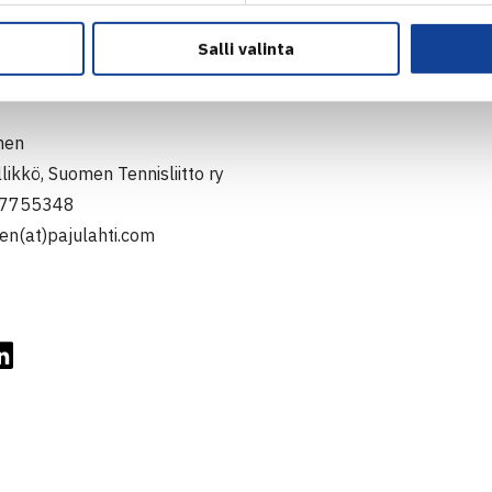
Salli valinta
 hae apurahaa
täältä
.
nen
ikkö, Suomen Tennisliitto ry
47755348
nen(at)pajulahti.com