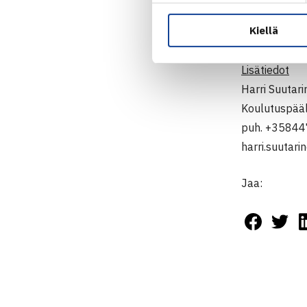
Kiellä
Lue lisää ja
Lisätiedot
Harri Suutari
Koulutuspääll
puh. +3584
harri.suutari
Jaa: