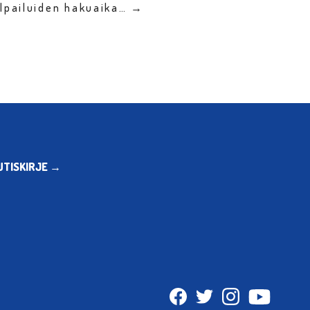
ilpailuiden hakuaika… →
UTISKIRJE →