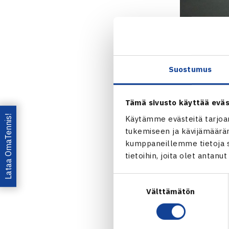
Verottomat va
kulttuurimini
Suostumus
OKM:n tiedot
Tämä sivusto käyttää eväs
”Apurahaa my
Lataa OmaTennis!
Käytämme evästeitä tarjoa
suhteessa laj
tukemiseen ja kävijämääräm
kumppaneillemme tietoja si
arvokisoissa.
tietoihin, joita olet antanu
Apurahan myö
Suostumuksen
tavoitteelli
Välttämätön
valinta
menestysmahdo
Kesälajien a