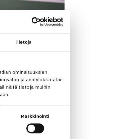
issa. Opetus- ja
 puitteissa.
Tietoja
- ja menestyskehitys
edian ominaisuuksien
nestys kansainvälisissä
nosalan ja analytiikka-alan
 näitä tietoja muihin
jaan.
eilukriteerit täyttävään
yös urheilijan
Markkinointi
a.”
 16:15.