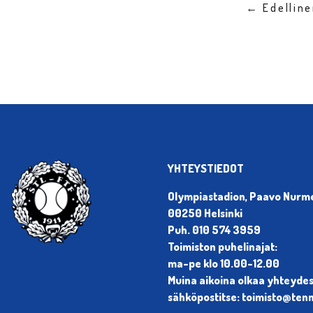
← Edellin
YHTEYSTIEDOT
Olympiastadion, Paavo Nurmen
00250 Helsinki
Puh. 010 574 3959
Toimiston puhelinajat:
ma-pe klo 10.00-12.00
Muina aikoina olkaa yhteyde
sähköpostitse: toimisto@tenni