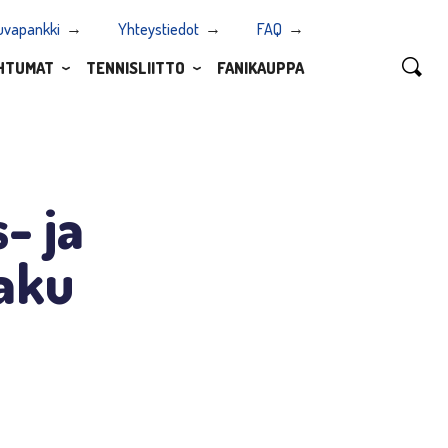
uvapankki
Yhteystiedot
FAQ
HTUMAT
TENNISLIITTO
FANIKAUPPA
- ja
haku