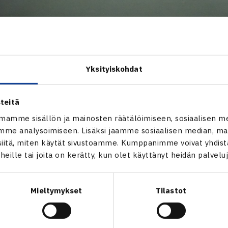
lmennus- ja harjoitteluapurahat urheilijoille ovat nyt haettav
steriö (OKM) myöntää apurahoja vuosittain valtion talousarvion
Yksityiskohdat
teessa todetaan:
teitä
önnettäessä otetaan ensisijaisesti huomioon urheilijan tulos
mamme sisällön ja mainosten räätälöimiseen, sosiaalisen m
in kansainväliseen tasoon ja kehitykseen sekä sen lisäksi me
me analysoimiseen. Lisäksi jaamme sosiaalisen median, mai
itä, miten käytät sivustoamme. Kumppanimme voivat yhdistää
t heille tai joita on kerätty, kun olet käyttänyt heidän palvelu
ntämisen edellytyksenä on urheilijan sitoutuminen huippu-urh
seen valmentautumiseen. Apurahaa myönnettäessä arvioidaan m
Mieltymykset
Tilastot
llisuudet tulevissa urheilun kansainvälisissä arvokilpailuiss
purahojen hakuaika on nyt käynnissä ja päättyy 2.11.2018 klo