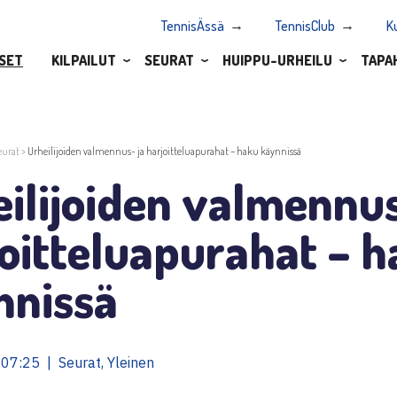
TennisÄssä
TennisClub
K
SET
KILPAILUT
SEURAT
HUIPPU-URHEILU
TAPA
eurat
>
Urheilijoiden valmennus- ja harjoitteluapurahat – haku käynnissä
ilijoiden valmennus
oitteluapurahat – 
nnissä
07:25 | Seurat, Yleinen