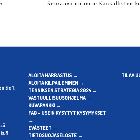
en
Seuraava uutinen: Kansallisten k
ALOITA HARRASTUS →
TILAA U
ALOITA KILPAILEMINEN →
 tie 1,
TENNIKSEN STRATEGIA 2024 →
VASTUULLISUUSOHJELMA →
KUVAPANKKI →
FAQ – USEIN KYSYTYT KYSYMYKSET
→
ssä
EVÄSTEET →
s.fi
TIETOSUOJASELOSTE →