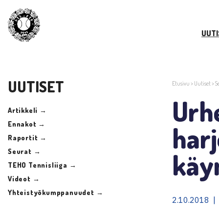
UUTI
UUTISET
Etusivu
>
Uutiset
>
S
Urhe
Artikkeli →
Ennakot →
harj
Raportit →
Seurat →
käy
TEHO Tennisliiga →
Videot →
Yhteistyökumppanuudet →
2.10.2018 | 