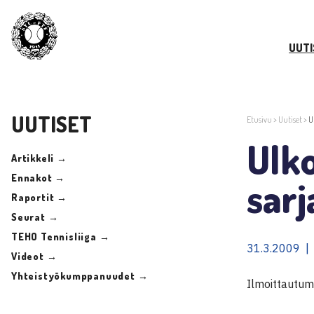
UUTI
UUTISET
Etusivu
>
Uutiset
>
U
Ulk
Artikkeli →
Ennakot →
sarj
Raportit →
Seurat →
TEHO Tennisliiga →
31.3.2009 |
Videot →
Yhteistyökumppanuudet →
Ilmoittautumi