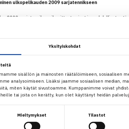
minen ulkopelikauden 2009 sarjatennikseen
en 2009 sarjatenniksen ilmoittautumiset ja mahdolliset vetäy
 liittoon 31.3. mennessä. Mikäli uutta ilmoittautumista tai vetät
aattisesti sarjatenniksen sääntöjen mukaisesti. Yhteyshenkil
 ulkopelikaudella 2008. Seurasiirrot tulee tehdä 30.4.2009 
Yksityiskohdat
utuminen ulkopelikaudelle 2009
(xls, 10 kt)
stuksen muutosanomus ulkopelikausi 2009
teitä
mamme sisällön ja mainosten räätälöimiseen, sosiaalisen m
arvittaessa puh (09) 3481 2564 Elmo Viljanen tai sähköpostill
me analysoimiseen. Lisäksi jaamme sosiaalisen median, mai
itä, miten käytät sivustoamme. Kumppanimme voivat yhdistää
t heille tai joita on kerätty, kun olet käyttänyt heidän palvelu
Mieltymykset
Tilastot