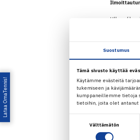
Ilmoittautu
Ulkopelikaud
kirjallisesti
mukana autom
samoina kuin
Suostumus
Ilmoitta
Seuraedu
Tämä sivusto käyttää eväs
Lataa OmaTennis!
Käytämme evästeitä tarjoa
Lisätietoja t
tukemiseen ja kävijämääräm
kumppaneillemme tietoja si
Jaa:
tietoihin, joita olet antanu
Suostumuksen
Välttämätön
valinta