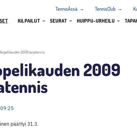
TennisÄssä
TennisClub
K
SET
KILPAILUT
SEURAT
HUIPPU-URHEILU
TAPA
lkopelikauden 2009 sarjatennis
opelikauden 2009
atennis
 09:25
nen päättyi 31.3.