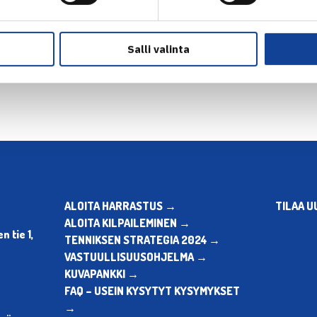
en
Seuraava uutinen: S
Salli valinta
ALOITA HARRASTUS →
TILAA U
ALOITA KILPAILEMINEN →
 tie 1,
TENNIKSEN STRATEGIA 2024 →
VASTUULLISUUSOHJELMA →
KUVAPANKKI →
FAQ – USEIN KYSYTYT KYSYMYKSET
→