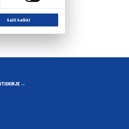
eniorien sarjatennis… →
Salli kaikki
UTISKIRJE →