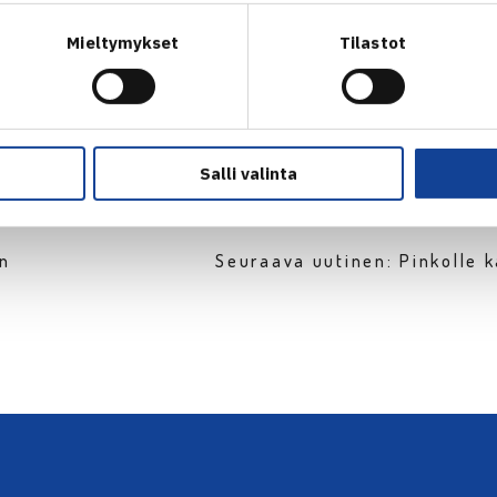
nior Cup
Mieltymykset
Tilastot
Salli valinta
en
Seuraava uutinen: Pinkolle k