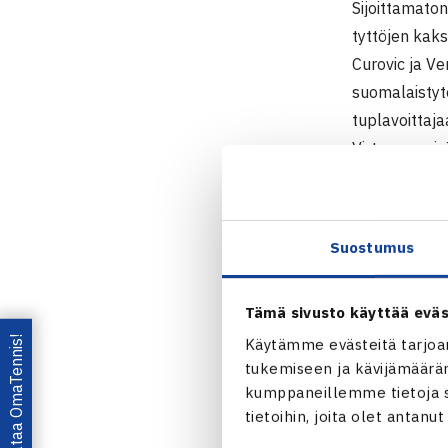
Sijoittamaton
tyttöjen kaks
Curovic ja Ve
suomalaistytö
tuplavoittaja
Virtanen veiv
Poikien kaksi
sijoittamaton
Suostumus
Pinko ja Doby
ja Mikelis Libi
Pinko ja Saki
Tämä sivusto käyttää eväs
Ristomatti La
Lataa OmaTennis!
Käytämme evästeitä tarjoa
tukemiseen ja kävijämääräm
Rajamäestä 6-
kumppaneillemme tietoja si
Goeijenille ja
tietoihin, joita olet antanu