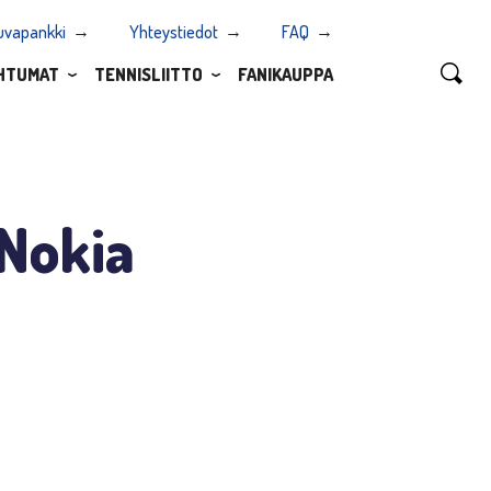
uvapankki
Yhteystiedot
FAQ
HTUMAT
TENNISLIITTO
FANIKAUPPA
 Nokia