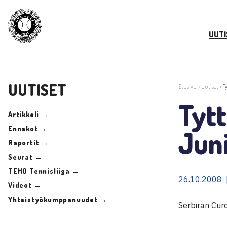
UUTI
UUTISET
Etusivu
>
Uutiset
>
T
Tytt
Artikkeli →
Ennakot →
Jun
Raportit →
Seurat →
TEHO Tennisliiga →
26.10.2008 
Videot →
Yhteistyökumppanuudet →
Serbiran Curo