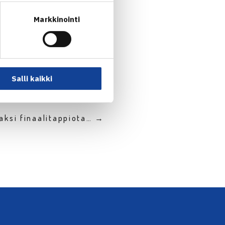
Markkinointi
Salli kaikki
aksi finaalitappiota… →