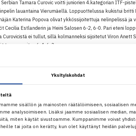
 Serbian Tamara Curovic voitti juniorien 4.kategorian ITF-piste
inpelin lauantaina Vierumäellä. Loppuottelussa kukistui britti
näjän Katerina Popova olivat ykkössijoitettuja nelinpelissä ja vo
t Cecilia Estlanderin ja Heini Salosen 6-2, 6-0. Pari eteni lop
a Curovicistä ei tullut, sillä kolmanneksi sijoitetut Viron Anett 
ät turnausvoiton 6-4, 6-3.
npelin loppuottelussa ovat vastakkain kuudenneksi sijoitettu 
 Valko-Venäjän Pavel Filin. Pinko tavoittelee Vierumäeltä tupla
Yksityiskohdat
das Sakinis ovat nelinpelin loppuottelussa, jossa kohtaavat lat
etisin.
nis voittivat ensimmäisellä kierroksella Tuomas Mannerin ja J
teitä
nne ja Waltteri Tuompo ottivat voiton ensimmäisellä kierrokse
mamme sisällön ja mainosten räätälöimiseen, sosiaalisen m
me analysoimiseen. Lisäksi jaamme sosiaalisen median, mai
3, 4-6, 7-5, mutta hävisivät sitten neljänneksi sijoitetuille hol
itä, miten käytät sivustoamme. Kumppanimme voivat yhdistää
 David Pelille 2-6, 3-6.
t heille tai joita on kerätty, kun olet käyttänyt heidän palvelu