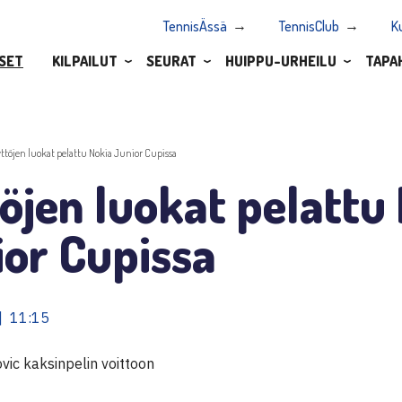
TennisÄssä
TennisClub
K
SET
KILPAILUT
SEURAT
HUIPPU-URHEILU
TAPA
yttöjen luokat pelattu Nokia Junior Cupissa
öjen luokat pelattu
ior Cupissa
| 11:15
vic kaksinpelin voittoon