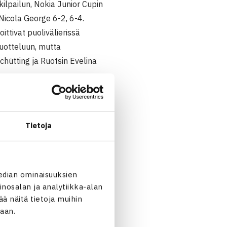
kilpailun, Nokia Junior Cupin
 Nicola George 6-2, 6-4.
ittivat puolivälierissä
puotteluun, mutta
Schütting ja Ruotsin Evelina
Liettuan Vadim Pinko ja
voittoa: liettulaispojat
Tietoja
vialaiset Arturs Kazijevsin
uuso Ojasen 6-4, 7-6(3).
lla Juuso Laitisesta ja Mikko
edian ominaisuuksien
nosalan ja analytiikka-alan
lantilaisille Bobbie de
 näitä tietoja muihin
jaan.