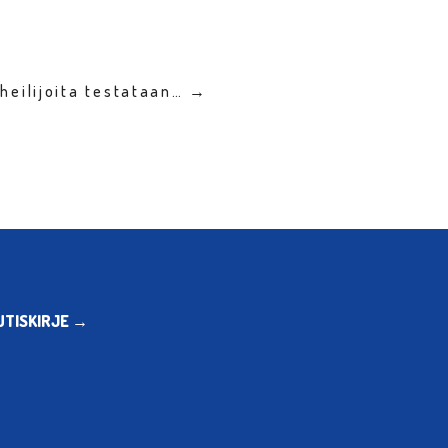
heilijoita testataan… →
UTISKIRJE →