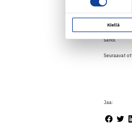
kilpailemaan
– Olimme Valk
Kiellä
pettymyksiä, 
sanoi.
Seuraavat ott
Jaa: