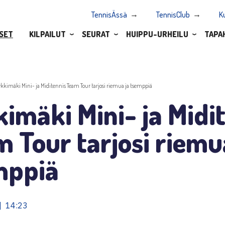
TennisÄssä
TennisClub
K
SET
KILPAILUT
SEURAT
HUIPPU-URHEILU
TAPA
ykkimäki Mini- ja Miditennis Team Tour tarjosi riemua ja tsemppiä
imäki Mini- ja Midi
 Tour tarjosi riemu
mppiä
| 14:23