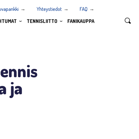
uvapankki
Yhteystiedot
FAQ
HTUMAT
TENNISLIITTO
FANIKAUPPA
tennis
a ja