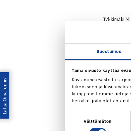
Tykkimäki Min
viikonloppun
– Tämä oli ni
kapteeni
Oon
Suostumus
– Lapsilla va
Tämä sivusto käyttää eväs
turnauksiss
Lataa OmaTennis!
Käytämme evästeitä tarjoa
tukemiseen ja kävijämääräm
Mini- ja midi
kumppaneillemme tietoja si
pisteitä. Ta
tietoihin, joita olet antanu
toiminnan kau
Suostumuksen
Välttämätön
valinta
– Meillä oli 
jotka olivat 