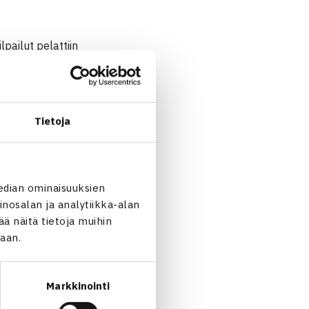
pailut pelattiin
 minitennisjoukkueen
Tietoja
n sitä voisi olla
edian ominaisuuksien
nosalan ja analytiikka-alan
ketteryysosio, josta jaetaan
 näitä tietoja muihin
, matalan kynnyksen
jaan.
äki-tsempparipalkintoja.
Markkinointi
an 11-12-vuotiaita tyttöjä,
ä mideissä syttyi palo