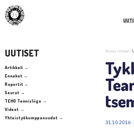
UUTI
UUTISET
Etusivu
>
Uutiset
>
T
Tykk
Artikkeli →
Ennakot →
Team
Raportit →
Seurat →
tse
TEHO Tennisliiga →
Videot →
Yhteistyökumppanuudet →
31.10.2016 