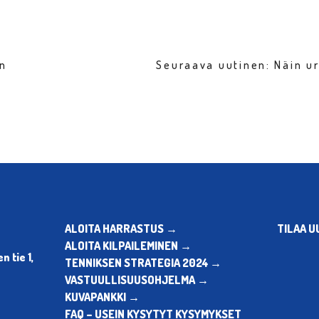
en
Seuraava uutinen: Näin ur
ALOITA HARRASTUS →
TILAA U
ALOITA KILPAILEMINEN →
 tie 1,
TENNIKSEN STRATEGIA 2024 →
VASTUULLISUUSOHJELMA →
KUVAPANKKI →
FAQ – USEIN KYSYTYT KYSYMYKSET