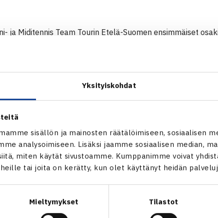
i- ja Miditennis Team Tourin Etelä-Suomen ensimmäiset osakil
a HVS:n, GT:n, Lo-Te:n ja Satan hyvässä huomassa.
in kiva tapahtuma, että näitä täytyy saada paljon lisää, Satan
a Eskoli
kertoi.
Yksityiskohdat
ikutti olevan hauskaa! Nelinpelistä tykätään todella paljon, jote
teitä
a enemmänkin,
Tinna Långström
GT:stä viestitti.
mamme sisällön ja mainosten räätälöimiseen, sosiaalisen m
me analysoimiseen. Lisäksi jaamme sosiaalisen median, mai
tenniksessä pelataan useita kaksin- ja nelinpelejä sekä lisäksi 
itä, miten käytät sivustoamme. Kumppanimme voivat yhdistää
voitteena on innostaa nuorimpiakin pelaajia joukkuemuotoisen
t heille tai joita on kerätty, kun olet käyttänyt heidän palvelu
tta kilpailemaan. Kilpailuissa jaettiin kannustukseksi Tykkim
Mieltymykset
Tilastot
minissä mukana pari ihan ekakertalaista ja midiin saimme muka
ensimmäistä kertaa minkäänlaisessa kisassa. Sekä mineissä ett