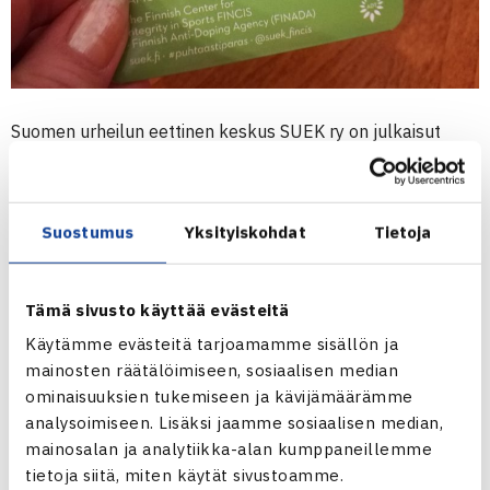
Suomen urheilun eettinen keskus SUEK ry on julkaisut
vuoden 2018 luettelon urheilussa kielletyistä aineista ja
menetelmistä. Siinä hyödynnetään aiempaa kattavampaa
lääkevalmisteiden tietokantaa. Myös lääkehaun
Suostumus
Yksityiskohdat
Tietoja
mobiilisovellus on nyt käytössä Androidille ja iOS:lle.
Urheilija voi tarkistaa käyttämänsä lääkkeen tai
Tämä sivusto käyttää evästeitä
lääkeaineen sallittavuuden kätevästi älypuhelimella.
Käytämme evästeitä tarjoamamme sisällön ja
mainosten räätälöimiseen, sosiaalisen median
Urheilussa kiellettyjen aineiden ja menetelmien lääkehaku
ominaisuuksien tukemiseen ja kävijämäärämme
pohjautuu nyt Lääketietokeskuksen tietokantoihin. Niitä
analysoimiseen. Lisäksi jaamme sosiaalisen median,
päivitetään kuukausittain uusien markkinoille tulevien
mainosalan ja analytiikka-alan kumppaneillemme
lääkevalmisteiden osalta.
tietoja siitä, miten käytät sivustoamme.