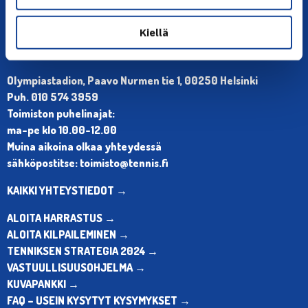
Kiellä
YHTEYSTIEDOT
Olympiastadion, Paavo Nurmen tie 1, 00250 Helsinki
Puh. 010 574 3959
Toimiston puhelinajat:
ma-pe klo 10.00-12.00
Muina aikoina olkaa yhteydessä
sähköpostitse: toimisto@tennis.fi
KAIKKI YHTEYSTIEDOT →
ALOITA HARRASTUS →
ALOITA KILPAILEMINEN →
TENNIKSEN STRATEGIA 2024 →
VASTUULLISUUSOHJELMA →
KUVAPANKKI →
FAQ – USEIN KYSYTYT KYSYMYKSET →