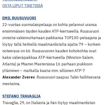
OSTA LIPUT TIKETISSÄ
EMIL RUUSUVUORI
22-vuotias suomalaispelaaja on kohta pelannut uransa
ensimmäisen täyden kauden ATP-kiertueella. Ruusuvuori
onnistui vakiinnuttamaan paikkansa TOP100-pelaajana ja
löytyy tällä hetkellä maailmanlistalta sijalta 79 – korkein
noteeraus on 66. Ruusuvuoren kauden kohokohtia ovat
kaksi välieräpaikkaa ATP-kiertueella (Winston-Salem,
Atlanta) ja Miamin Mastersissa 16 parhaan joukkoon
yltäminen – matkalla kaatui mm. silloinen ATP-7
Alexander Zverev
. Ruusuvuori saapuu Taliin hallitsevana
mestarina.
STEFANO TRAVAGLIA
Travaglia, 29, on Italiasta ja hän löytyy maailmanlistan