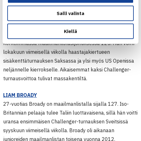
Salli valinta
OSCAR OTTE
Kiellä
Otte on 28-vuotias saksalaispelaaja, joka on nyt uransa
korkeimmassa maailmanlistasijoituksessa 125. Hän voitti
lokakuun viimeisellä viikolla haastajakiertueen
sisäkenttäturnauksen Saksassa ja ylsi myös US Openissa
neljännelle kierrokselle. Aikaisemmat kaksi Challenger-
turnausvoittoa tulivat massakentiltä.
LIAM BROADY
27-vuotias Broady on maailmanlistalla sijalla 127. Iso-
Britannian pelaaja tulee Taliin luottavaisena, sillä hän voitti
uransa ensimmäisen Challenger-turnauksen Sveitsissä
syyskuun viimeisellä viikolla. Broady oli aikanaan
junioreiden maailmanlistan toisena vuonna 2012.