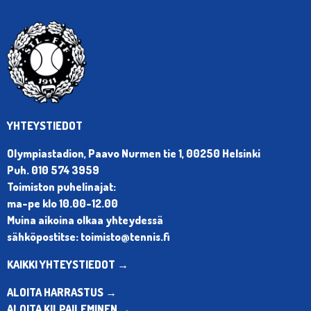
YHTEYSTIEDOT
Olympiastadion, Paavo Nurmen tie 1, 00250 Helsinki
Puh. 010 574 3959
Toimiston puhelinajat:
ma-pe klo 10.00-12.00
Muina aikoina olkaa yhteydessä
sähköpostitse: toimisto@tennis.fi
KAIKKI YHTEYSTIEDOT →
ALOITA HARRASTUS →
ALOITA KILPAILEMINEN →