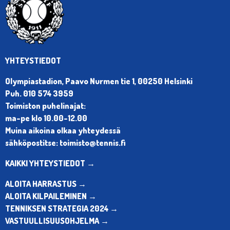
YHTEYSTIEDOT
Olympiastadion, Paavo Nurmen tie 1, 00250 Helsinki
Puh. 010 574 3959
Toimiston puhelinajat:
ma-pe klo 10.00-12.00
Muina aikoina olkaa yhteydessä
sähköpostitse: toimisto@tennis.fi
KAIKKI YHTEYSTIEDOT →
ALOITA HARRASTUS →
ALOITA KILPAILEMINEN →
TENNIKSEN STRATEGIA 2024 →
VASTUULLISUUSOHJELMA →