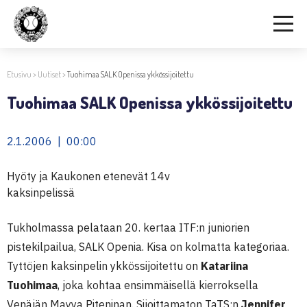
Etusivu
>
Uutiset
>
Tuohimaa SALK Openissa ykkössijoitettu
Tuohimaa SALK Openissa ykkössijoitettu
2.1.2006 | 00:00
Hyöty ja Kaukonen etenevät 14v
kaksinpelissä
Tukholmassa pelataan 20. kertaa ITF:n juniorien
pistekilpailua, SALK Openia. Kisa on kolmatta kategoriaa.
Tyttöjen kaksinpelin ykkössijoitettu on
Katariina
Tuohimaa
, joka kohtaa ensimmäisellä kierroksella
Venäjän Mayya Piteninan. Sijoittamaton TaTS:n
Jennifer