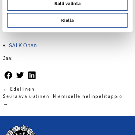
Salli valinta
4.kierrosta: Tobias Blomgren Ruotsi – Kontinen 61 60,
Nima Madani Ruotsi – Wallenius 62 60
Kiellä
SALK Open
Jaa:
← Edellinen
Seuraava uutinen: Niemiselle nelinpelitappio…
→