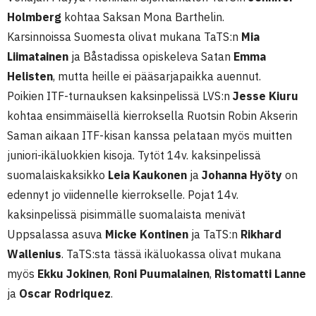
Holmberg
kohtaa Saksan Mona Barthelin.
Karsinnoissa Suomesta olivat mukana TaTS:n
Mia
Liimatainen
ja Båstadissa opiskeleva Satan
Emma
Helisten
, mutta heille ei pääsarjapaikka auennut.
Poikien ITF-turnauksen kaksinpelissä LVS:n
Jesse Kiuru
kohtaa ensimmäisellä kierroksella Ruotsin Robin Akserin
Saman aikaan ITF-kisan kanssa pelataan myös muitten
juniori-ikäluokkien kisoja. Tytöt 14v. kaksinpelissä
suomalaiskaksikko
Leia Kaukonen
ja
Johanna Hyöty
on
edennyt jo viidennelle kierrokselle. Pojat 14v.
kaksinpelissä pisimmälle suomalaista menivät
Uppsalassa asuva
Micke Kontinen
ja TaTS:n
Rikhard
Wallenius
. TaTS:sta tässä ikäluokassa olivat mukana
myös
Ekku Jokinen
,
Roni Puumalainen
,
Ristomatti Lanne
ja
Oscar Rodriquez
.