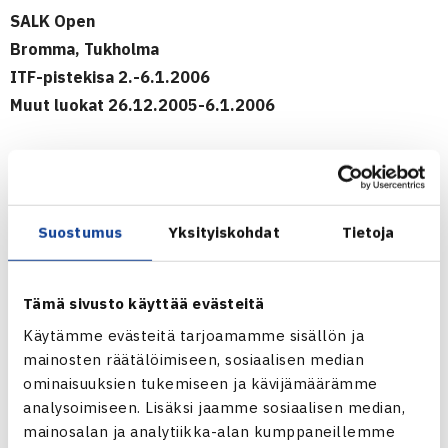
SALK Open
Bromma, Tukholma
ITF-pistekisa 2.-6.1.2006
Muut luokat 26.12.2005-6.1.2006
Tyttöjen 18v kaksinpelin karsinta
1.kierrosta: Emma Helisten – Carolina Kubicka 75 36 63,
Anna Brazhnikova Ruotsi – Mia Liimatainen 62 61
Suostumus
Yksityiskohdat
Tietoja
2.kierrosta: Paulina Milosavljevic Ruotsi – Helisten 62 46
76
Tytöt 14v kaksinpeli
Tämä sivusto käyttää evästeitä
1.kierrosta: Leia Kaukonen – Johanna Claesson Ruotsi 61
Käytämme evästeitä tarjoamamme sisällön ja
61, Johanna Hyöty – Malin Bergström Ruotsi 60 60
mainosten räätälöimiseen, sosiaalisen median
2.kierrosta: Kaukonen – Arijeta Suljev Ruotsi 60 60, Hyöty
ominaisuuksien tukemiseen ja kävijämäärämme
analysoimiseen. Lisäksi jaamme sosiaalisen median,
– Marie Eriksson Ruotsi 60 60
mainosalan ja analytiikka-alan kumppaneillemme
3.kierrosta: Kaukonen – Angelica Hilli-Andersson Ruotsi 60