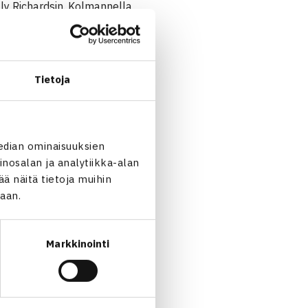
lly Richardsin. Kolmannella
ka aukeaa neljällä voitolla.
Tietoja
edian ominaisuuksien
nosalan ja analytiikka-alan
 näitä tietoja muihin
jaan.
Markkinointi
ieminen Australiassa… →