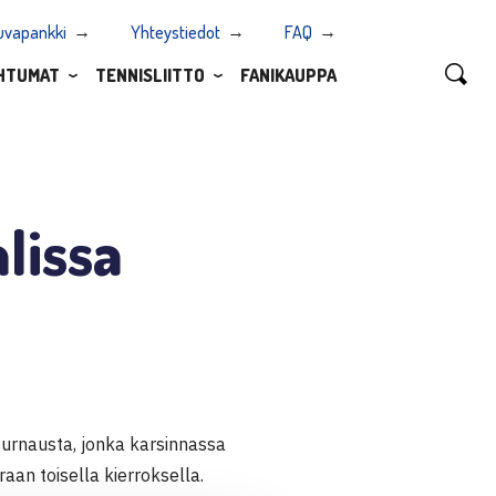
uvapankki
Yhteystiedot
FAQ
HTUMAT
TENNISLIITTO
FANIKAUPPA
lissa
turnausta, jonka karsinnassa
oraan toisella kierroksella.