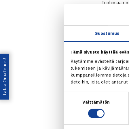
Tuohimaa on j
kierroksella 
Naisten 10.
Suostumus
Vale do Lobo
Kaksinpelin k
2.kierrosta: 
Tämä sivusto käyttää eväs
Lataa OmaTennis!
Käytämme evästeitä tarjoa
Jaa:
tukemiseen ja kävijämääräm
kumppaneillemme tietoja si
tietoihin, joita olet antanu
Suostumuksen
Välttämätön
valinta
← Edellin