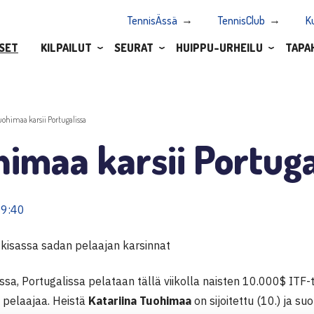
TennisÄssä
TennisClub
K
SET
KILPAILUT
SEURAT
HUIPPU-URHEILU
TAPA
uohimaa karsii Portugalissa
imaa karsii Portuga
09:40
kisassa sadan pelaajan karsinnat
sa, Portugalissa pelataan tällä viikolla naisten 10.000$ ITF-
 pelaajaa. Heistä
Katariina Tuohimaa
on sijoitettu (10.) ja su