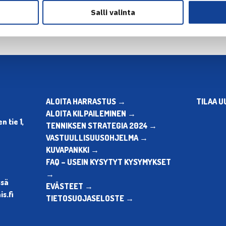
Salli valinta
ALOITA HARRASTUS →
TILAA U
ALOITA KILPAILEMINEN →
 tie 1,
TENNIKSEN STRATEGIA 2024 →
VASTUULLISUUSOHJELMA →
KUVAPANKKI →
FAQ – USEIN KYSYTYT KYSYMYKSET
→
ssä
EVÄSTEET →
s.fi
TIETOSUOJASELOSTE →