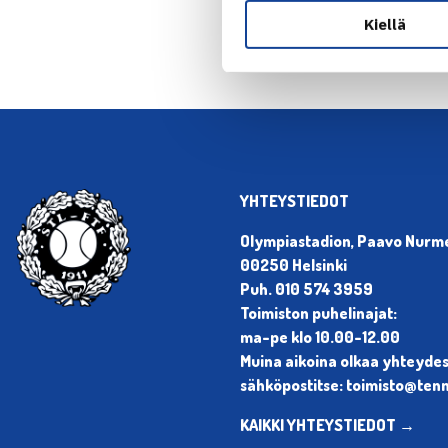
Kiellä
YHTEYSTIEDOT
Olympiastadion, Paavo Nurmen
00250 Helsinki
Puh. 010 574 3959
Toimiston puhelinajat:
ma-pe klo 10.00-12.00
Muina aikoina olkaa yhteyde
sähköpostitse: toimisto@tenni
KAIKKI YHTEYSTIEDOT →