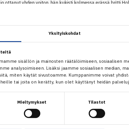
o ottanut yhden voiton, hän kukisti kolmessa erässä britti Ho
hän kohtaa Espanjan Rocio de la Torre-Sanchezin. Pääsarjapaik
000$ ITF-turnaus
Yksityiskohdat
, Portugali 5.-11.2.
arsinta
Katariina Tuohimaa (10.) – Holly Richards Britannia 46 61 63
teitä
mamme sisällön ja mainosten räätälöimiseen, sosiaalisen m
me analysoimiseen. Lisäksi jaamme sosiaalisen median, mai
itä, miten käytät sivustoamme. Kumppanimme voivat yhdistää
t heille tai joita on kerätty, kun olet käyttänyt heidän palvelu
Mieltymykset
Tilastot
en
Seuraava uutinen: T.N