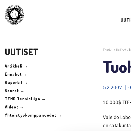
UUTI
UUTISET
Etusivu
>
Uutiset
>
T
Tuoh
Artikkeli →
Ennakot →
Raportit →
5.2.2007 | 
Seurat →
TEHO Tennisliiga →
10.000$ ITF-
Videot →
Yhteistyökumppanuudet →
Vale do Lobos
on satakunta