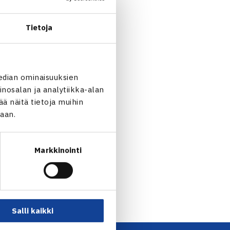
Tietoja
edian ominaisuuksien
nosalan ja analytiikka-alan
 näitä tietoja muihin
jaan.
Markkinointi
 nelinpelin välieriin… →
Salli kaikki