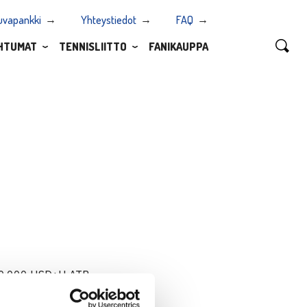
uvapankki
Yhteystiedot
FAQ
HTUMAT
TENNISLIITTO
FANIKAUPPA
100.000 USD+H ATP
omalaisesta voiton luvuin 4-