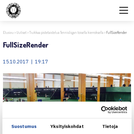
Etusivu
>
Uutiset
>
Tiukkaa pistetaistelua Tennisliigan toisella kierroksella
>
FullSizeRender
FullSizeRender
15.10.2017 | 19:17
Suostumus
Yksityiskohdat
Tietoja