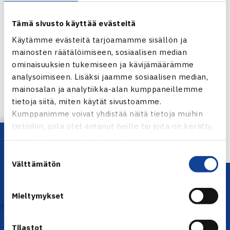
Tämä sivusto käyttää evästeitä
Käytämme evästeitä tarjoamamme sisällön ja
mainosten räätälöimiseen, sosiaalisen median
ominaisuuksien tukemiseen ja kävijämäärämme
Jaa:
analysoimiseen. Lisäksi jaamme sosiaalisen median,
mainosalan ja analytiikka-alan kumppaneillemme
tietoja siitä, miten käytät sivustoamme.
Kumppanimme voivat yhdistää näitä tietoja muihin
← Edellinen
tietoihin, joita olet antanut heille tai joita on kerätty,
Lataa OmaTennis!
kun olet käyttänyt heidän palvelujaan.
Suostumuksen
Välttämätön
valinta
Mieltymykset
Tilastot