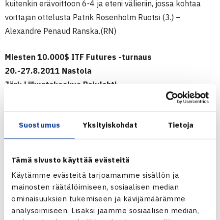
kuitenkin erävoittoon 6-4 ja eteni välieriin, jossa kohtaa
voittajan ottelusta Patrik Rosenholm Ruotsi (3.) –
Alexandre Penaud Ranska.(RN)
Miesten 10.000$ ITF Futures -turnaus
20.-27.8.2011 Nastola
Järj: Liikuntakeskus Pajulahti
Kaksinpeli
Puolivälieriä: Timo Nieminen (1.) – James Feaver Britannia
Suostumus
Yksityiskohdat
Tietoja
(7.) 46 63 64
Pajulahden ITF Futures -turnauksen verkkosivut
Tämä sivusto käyttää evästeitä
Käytämme evästeitä tarjoamamme sisällön ja
mainosten räätälöimiseen, sosiaalisen median
ominaisuuksien tukemiseen ja kävijämäärämme
analysoimiseen. Lisäksi jaamme sosiaalisen median,