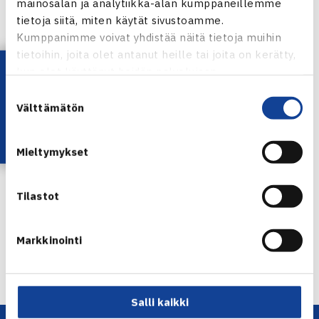
mainosalan ja analytiikka-alan kumppaneillemme
tietoja siitä, miten käytät sivustoamme.
Kumppanimme voivat yhdistää näitä tietoja muihin
tietoihin, joita olet antanut heille tai joita on kerätty,
Lataa OmaTennis!
kun olet käyttänyt heidän palvelujaan.
Suostumuksen
Välttämätön
valinta
Timo Nieminen
Kuva: Katriina Saarinen
Mieltymykset
Jaa:
Tilastot
Markkinointi
← Edellinen
Seuraava uutinen: Vasurit Jarkko Nieminen… →
Salli kaikki