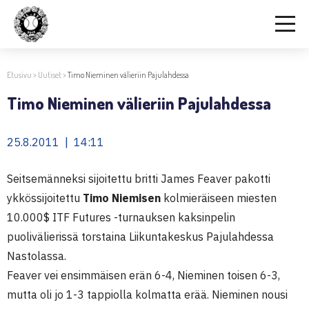
Etusivu
>
Uutiset
>
Timo Nieminen välieriin Pajulahdessa
Timo Nieminen välieriin Pajulahdessa
25.8.2011 | 14:11
Seitsemänneksi sijoitettu britti James Feaver pakotti
ykkössijoitettu
Timo Niemisen
kolmieräiseen miesten
10.000$ ITF Futures -turnauksen kaksinpelin
puolivälierissä torstaina Liikuntakeskus Pajulahdessa
Nastolassa.
Feaver vei ensimmäisen erän 6-4, Nieminen toisen 6-3,
mutta oli jo 1-3 tappiolla kolmatta erää. Nieminen nousi