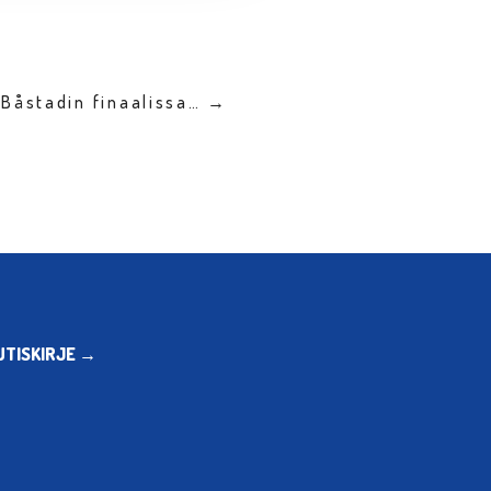
 Båstadin finaalissa… →
UTISKIRJE →