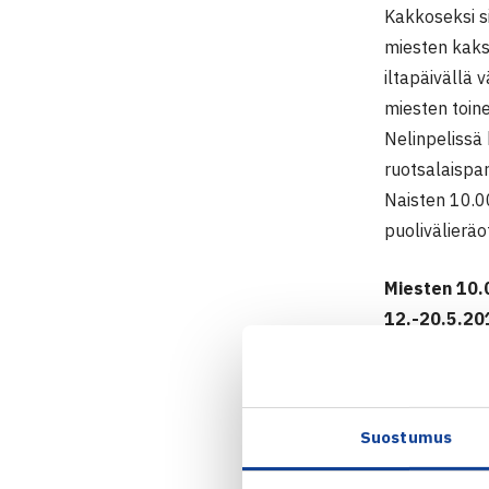
Kakkoseksi si
miesten kaks
iltapäivällä 
miesten toin
Nelinpelissä
ruotsalaispar
Naisten 10.0
puolivälierä
Miesten 10.
12.-20.5.20
Kaksinpeli
2.kierrosta: 
Puolivälieri
Suostumus
Nelinpeli
Puolivälieriä