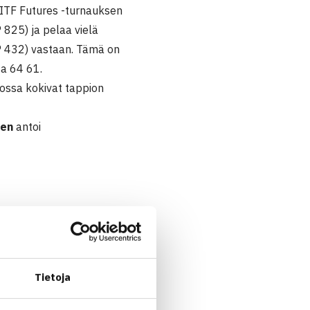
 ITF Futures -turnauksen
825) ja pelaa vielä
ATP 432) vastaan. Tämä on
sa 64 61.
 jossa kokivat tappion
nen
antoi
Tietoja
a/Claudio Rivera Ruotsi 62 63