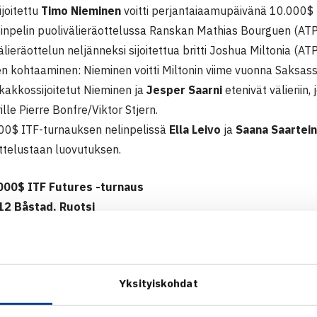
joitettu
Timo Nieminen
voitti perjantaiaamupäivänä 10.000$
inpelin puolivälieräottelussa Ranskan Mathias Bourguen (ATP 
välieräottelun neljänneksi sijoitettua britti Joshua Miltonia (
en kohtaaminen: Nieminen voitti Miltonin viime vuonna Saksas
 kakkossijoitetut Nieminen ja
Jesper Saarni
etenivät välieriin,
ille Pierre Bonfre/Viktor Stjern.
00$ ITF-turnauksen nelinpelissä
Ella Leivo
ja
Saana Saartei
ottelustaan luovutuksen.
000$ ITF Futures -turnaus
12 Båstad, Ruotsi
Timo Nieminen (2.) – Robin Olin Ruotsi 75 63
ä: Nieminen – Mathias Bourgue Ranska 61 62
Yksityiskohdat
: Nieminen/Jesper Saarni (2.) – Ivan Martinez Montoro Espanj