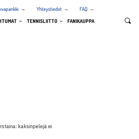
uvapankki
Yhteystiedot
FAQ
HTUMAT
TENNISLIITTO
FANIKAUPPA
rstaina: kaksinpelejä ei