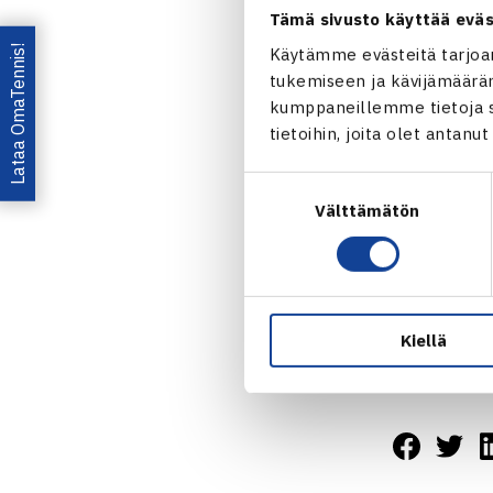
Välieriä: Pie
Tämä sivusto käyttää eväs
Lataa OmaTennis!
Käytämme evästeitä tarjoa
Naisten 10.0
tukemiseen ja kävijämääräm
12.-20.5.201
kumppaneillemme tietoja si
Nelinpeli
tietoihin, joita olet antanu
Puolivälieriä
Suostumuksen
Välttämätön
valinta
Båstadin
Kiellä
Jaa: