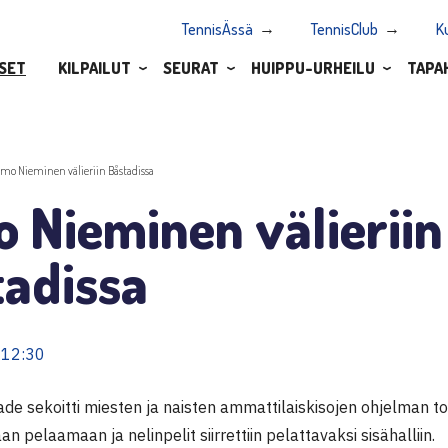
TennisÄssä
TennisClub
K
SET
KILPAILUT
SEURAT
HUIPPU-URHEILU
TAPA
imo Nieminen välieriin Båstadissa
 Nieminen välieriin
tadissa
 12:30
de sekoitti miesten ja naisten ammattilaiskisojen ohjelman to
an pelaamaan ja nelinpelit siirrettiin pelattavaksi sisähalliin.