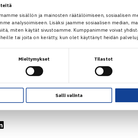
rre Bonfre/Viktor Stjern Ruotsi – Nieminen/Saarni 63 76(4)
teitä
mamme sisällön ja mainosten räätälöimiseen, sosiaalisen m
00$ ITF-turnaus
me analysoimiseen. Lisäksi jaamme sosiaalisen median, mai
2 Båstad, Ruotsi
itä, miten käytät sivustoamme. Kumppanimme voivat yhdistää
t heille tai joita on kerätty, kun olet käyttänyt heidän palvelu
: Lucy Brown Britannia/Milana Spremo Serbira (3.) – Ella Leiv
Mieltymykset
Tilastot
 ITF-turnaukset verkossa
Timo Nieminen
Salli valinta