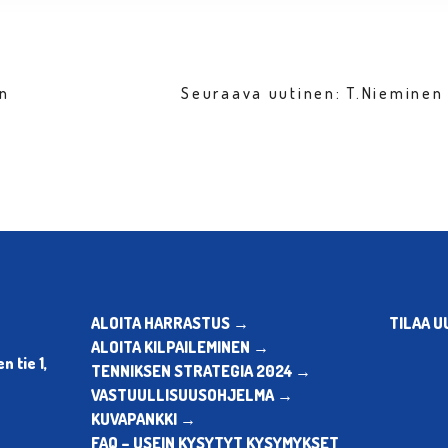
en
Seuraava uutinen: T.Nieminen
ALOITA HARRASTUS →
TILAA U
ALOITA KILPAILEMINEN →
 tie 1,
TENNIKSEN STRATEGIA 2024 →
VASTUULLISUUSOHJELMA →
KUVAPANKKI →
FAQ – USEIN KYSYTYT KYSYMYKSET