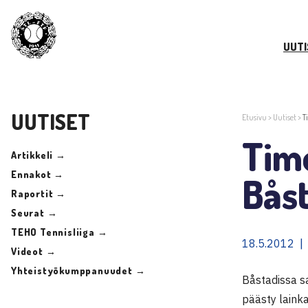
UUTI
UUTISET
Etusivu
>
Uutiset
>
T
Timo
Artikkeli →
Ennakot →
Bås
Raportit →
Seurat →
TEHO Tennisliiga →
18.5.2012 |
Videot →
Yhteistyökumppanuudet →
Båstadissa sa
päästy lainka