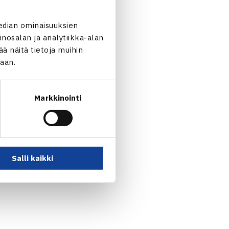
edian ominaisuuksien
nosalan ja analytiikka-alan
 näitä tietoja muihin
jaan.
o/Saana Saarteinen wo
Markkinointi
Salli kaikki