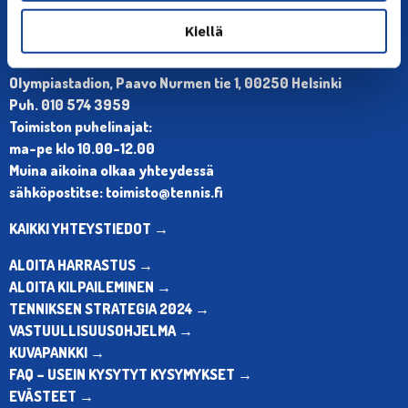
Kiellä
YHTEYSTIEDOT
Olympiastadion, Paavo Nurmen tie 1, 00250 Helsinki
Puh. 010 574 3959
Toimiston puhelinajat:
ma-pe klo 10.00-12.00
Muina aikoina olkaa yhteydessä
sähköpostitse: toimisto@tennis.fi
KAIKKI YHTEYSTIEDOT →
ALOITA HARRASTUS →
ALOITA KILPAILEMINEN →
TENNIKSEN STRATEGIA 2024 →
VASTUULLISUUSOHJELMA →
KUVAPANKKI →
FAQ – USEIN KYSYTYT KYSYMYKSET →
EVÄSTEET →