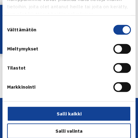
tietoihin, joita olet antanut heille tai joita on kerätty,
Lataa OmaTennis!
kun olet käyttänyt heidän palvelujaan.
Timo Nieminen
Suostumuksen
Kuva: Katriina Saarinen
Välttämätön
valinta
Jaa:
Mieltymykset
Tilastot
← Edellinen
Seuraava uutinen: Kallio, Kaverinen ja… →
Markkinointi
Salli kaikki
Salli valinta