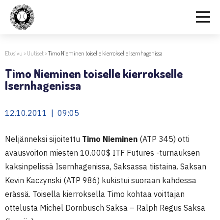
Etusivu
>
Uutiset
>
Timo Nieminen toiselle kierrokselle Isernhagenissa
Timo Nieminen toiselle kierrokselle
Isernhagenissa
12.10.2011 | 09:05
Neljänneksi sijoitettu
Timo Nieminen
(ATP 345) otti
avausvoiton miesten 10.000$ ITF Futures -turnauksen
kaksinpelissä Isernhagenissa, Saksassa tiistaina. Saksan
Kevin Kaczynski (ATP 986) kukistui suoraan kahdessa
erässä. Toisella kierroksella Timo kohtaa voittajan
ottelusta Michel Dornbusch Saksa – Ralph Regus Saksa