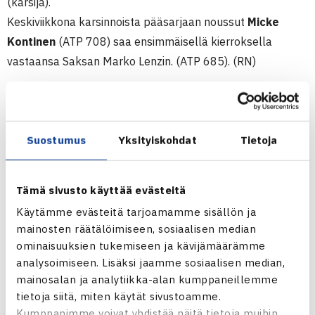
(karsija).
Keskiviikkona karsinnoista pääsarjaan noussut
Micke
Kontinen
(ATP 708) saa ensimmäisellä kierroksella
vastaansa Saksan Marko Lenzin. (ATP 685). (RN)
Miesten 10.000$ ITF Futures
8.-16.10.2011 Isernhagen, Saksa
Kaksinpeli
Suostumus
Yksityiskohdat
Tietoja
1.kierrosta. Timo Nieminen (4.) – Kevin Kaczynski Saksa 62
64
Tämä sivusto käyttää evästeitä
Käytämme evästeitä tarjoamamme sisällön ja
Isernhagenin ITF Futures verkossa
mainosten räätälöimiseen, sosiaalisen median
ominaisuuksien tukemiseen ja kävijämäärämme
analysoimiseen. Lisäksi jaamme sosiaalisen median,
mainosalan ja analytiikka-alan kumppaneillemme
tietoja siitä, miten käytät sivustoamme.
Kumppanimme voivat yhdistää näitä tietoja muihin