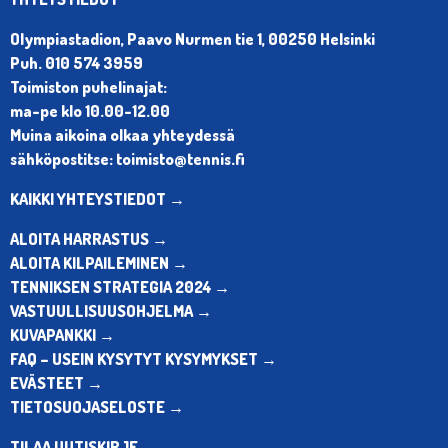
Olympiastadion, Paavo Nurmen tie 1, 00250 Helsinki
Puh. 010 574 3959
Toimiston puhelinajat:
ma-pe klo 10.00-12.00
Muina aikoina olkaa yhteydessä
sähköpostitse: toimisto@tennis.fi
KAIKKI YHTEYSTIEDOT →
ALOITA HARRASTUS →
ALOITA KILPAILEMINEN →
TENNIKSEN STRATEGIA 2024 →
VASTUULLISUUSOHJELMA →
KUVAPANKKI →
FAQ – USEIN KYSYTYT KYSYMYKSET →
EVÄSTEET →
TIETOSUOJASELOSTE →
TILAA UUTISKIRJE →