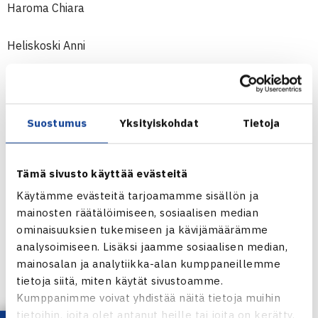
Haroma Chiara
Heliskoski Anni
Hyvärinen Meri
Jokimies Ellen
Suostumus
Yksityiskohdat
Tietoja
Korhonen Aino
Tämä sivusto käyttää evästeitä
Käytämme evästeitä tarjoamamme sisällön ja
Levänen Tianna
mainosten räätälöimiseen, sosiaalisen median
ominaisuuksien tukemiseen ja kävijämäärämme
Ollila Olivia
analysoimiseen. Lisäksi jaamme sosiaalisen median,
mainosalan ja analytiikka-alan kumppaneillemme
Rahikainen Maija
tietoja siitä, miten käytät sivustoamme.
Kumppanimme voivat yhdistää näitä tietoja muihin
Rissanen Irina
tietoihin, joita olet antanut heille tai joita on kerätty,