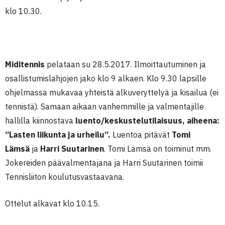
klo 10.30.
Miditennis
pelataan su 28.5.2017. Ilmoittautuminen ja
osallistumislahjojen jako klo 9 alkaen. Klo 9.30 lapsille
ohjelmassa mukavaa yhteistä alkuveryttelyä ja kisailua (ei
tennistä). Samaan aikaan vanhemmille ja valmentajille
hallilla kiinnostava
luento/keskustelutilaisuus, aiheena:
”Lasten liikunta ja urheilu”.
Luentoa pitävät
Tomi
Lämsä
ja
Harri Suutarinen
. Tomi Lämsä on toiminut mm.
Jokereiden päävalmentajana ja Harri Suutarinen toimii
Tennisliiton koulutusvastaavana.
Ottelut alkavat klo 10.15.