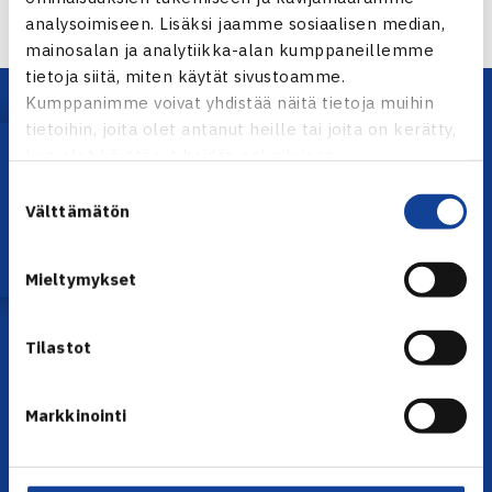
analysoimiseen. Lisäksi jaamme sosiaalisen median,
mainosalan ja analytiikka-alan kumppaneillemme
tietoja siitä, miten käytät sivustoamme.
Kumppanimme voivat yhdistää näitä tietoja muihin
tietoihin, joita olet antanut heille tai joita on kerätty,
Lataa OmaTennis!
kun olet käyttänyt heidän palvelujaan.
Suostumuksen
Välttämätön
valinta
YHTEYSTIEDOT
Mieltymykset
Olympiastadion, Paavo Nurmen tie 1, 00250 Helsinki
Puh. 010 574 3959
Tilastot
Toimiston puhelinajat:
ma-pe klo 10.00-12.00
Markkinointi
Muina aikoina olkaa yhteydessä
sähköpostitse: toimisto@tennis.fi
KAIKKI YHTEYSTIEDOT →