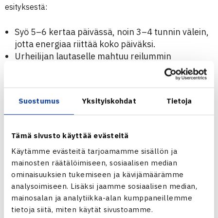
esityksestä:
Syö 5–6 kertaa päivässä, noin 3–4 tunnin välein,
jotta energiaa riittää koko päiväksi.
Urheilijan lautaselle mahtuu reilummin
hiilihydraatteja – ne ovat lihasten tärkein
polttoaine.
Välipalan tulisi sisältää hiilihydraattia, proteiinia,
Suostumus
Yksityiskohdat
Tietoja
kasviksia ja hyvää rasvaa.
Täysjyväleipä on erinomainen osa terveellistä
ruokavaliota – pyri syömään vähintään neljä
Tämä sivusto käyttää evästeitä
palaa päivässä.
Käytämme evästeitä tarjoamamme sisällön ja
mainosten räätälöimiseen, sosiaalisen median
Välipalavinkki
ominaisuuksien tukemiseen ja kävijämäärämme
Maista tätä herkullista ja helppoa vaihtoehtoa:
analysoimiseen. Lisäksi jaamme sosiaalisen median,
Puikula täysjyväleipä, päälle maapähkinävoita sekä
mainosalan ja analytiikka-alan kumppaneillemme
tietoja siitä, miten käytät sivustoamme.
siivutettua banaania ja omenaa. Täynnä energiaa ja