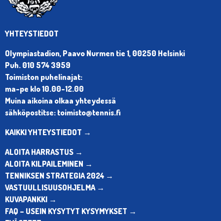
YHTEYSTIEDOT
Olympiastadion, Paavo Nurmen tie 1, 00250 Helsinki
Puh. 010 574 3959
Toimiston puhelinajat:
ma-pe klo 10.00-12.00
Muina aikoina olkaa yhteydessä
sähköpostitse: toimisto@tennis.fi
KAIKKI YHTEYSTIEDOT →
ALOITA HARRASTUS →
ALOITA KILPAILEMINEN →
TENNIKSEN STRATEGIA 2024 →
VASTUULLISUUSOHJELMA →
KUVAPANKKI →
FAQ – USEIN KYSYTYT KYSYMYKSET →