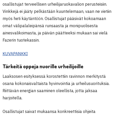
osallistujat terveellisen urheilijaruokavalion perusteisiin.
Vinkkejä ei jääty pelkästään kuuntelemaan, vaan ne vietiin
myös heti käytäntöön. Osallistujat pääsivät kokoamaan
omat välipalaleipänsä runsaasta ja monipuolisesta
ainesvalikoimasta, ja päivän päätteeksi mukaan sai vielä
Fazerin tuotekassin.
KUVAPANKKI
Tärkeitä oppeja nuorille urheilijoille
Laaksosen esityksessä korostettiin ravinnon merkitystä
osana kokonaisvaltaista hyvinvointia ja urheilusuorituksia.
Riittävän energian saaminen oleellista, jotta jaksaa
harjoitella.
Osallistujat saivat mukaansa konkreettisia ohjeita