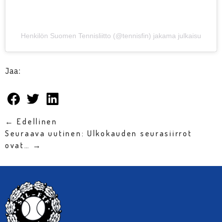
Henkilön Suomen Tennisliitto (@tennisfin) jakama julkaisu
Jaa:
← Edellinen
Seuraava uutinen: Ulkokauden seurasiirrot
ovat… →