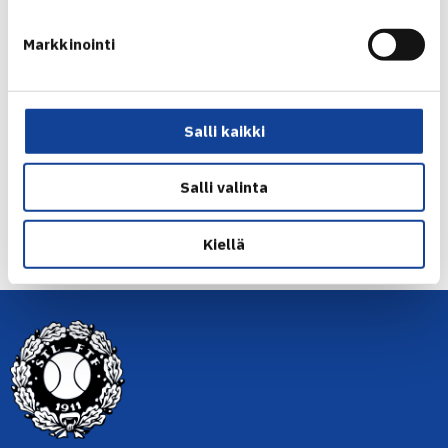
Markkinointi
Jaa:
Salli kaikki
Salli valinta
← Edellinen
Seuraava uutinen: Virtaselle ja
Kiellä
Piirtola/Tuomelle… →