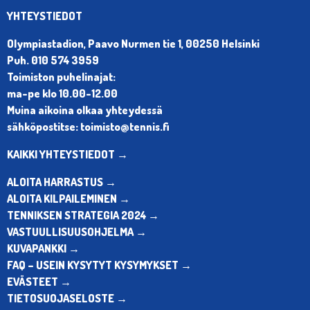
YHTEYSTIEDOT
Olympiastadion, Paavo Nurmen tie 1, 00250 Helsinki
Puh. 010 574 3959
Toimiston puhelinajat:
ma-pe klo 10.00-12.00
Muina aikoina olkaa yhteydessä
sähköpostitse: toimisto@tennis.fi
KAIKKI YHTEYSTIEDOT →
ALOITA HARRASTUS →
ALOITA KILPAILEMINEN →
TENNIKSEN STRATEGIA 2024 →
VASTUULLISUUSOHJELMA →
KUVAPANKKI →
FAQ – USEIN KYSYTYT KYSYMYKSET →
EVÄSTEET →
TIETOSUOJASELOSTE →