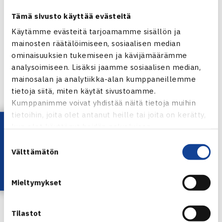
Kinnunen
sekä fyysisen harjoittelun asiantuntija
Pekka
Tämä sivusto käyttää evästeitä
Kainulainen
(LitM).
Käytämme evästeitä tarjoamamme sisällön ja
Lajiharjoitukset toteutetaan Tampereen
mainosten räätälöimiseen, sosiaalisen median
tenniskeskuksessa ja Pyynikin tenniskentillä.
ominaisuuksien tukemiseen ja kävijämäärämme
analysoimiseen. Lisäksi jaamme sosiaalisen median,
Lisätietoja leiritykseen ilmoittautumisesta, leirityksen
mainosalan ja analytiikka-alan kumppaneillemme
tietoja siitä, miten käytät sivustoamme.
ohjelmasta ja ajankohdista sekä hinnasta voi lukea
Kumppanimme voivat yhdistää näitä tietoja muihin
esitteestä, joka aukeaa allaolevasta linkistä.
tietoihin, joita olet antanut heille tai joita on kerätty,
Lataa OmaTennis!
kun olet käyttänyt heidän palvelujaan.
Terve urheilija -ohjelman valtakunnallisen
Suostumuksen
leirityksen esite
Välttämätön
valinta
Mieltymykset
Tilastot