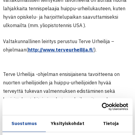
valtakunnallisen leirityksen tavoitteena on auttaa nuoria
lahjakkaita tennispelaajia huippu-urheilukauteen, kuten
hyvän opiskelu- ja harjoittelupaikan saavuttamiseksi
ulkomailta (mm. yliopistotennis USA ).
Valtakunnallinen leiritys perustuu Terve Urheilija –
ohjelmaan(
http://www.terveurheilija.fi
/
).
Terve Urheilija -ohjelman ensisijaisena tavoitteena on
nuorten urheilijoiden ja huippu-urheilijoiden hyvää
terveyttä tukevan valmennuksen edistäminen sekä
harjoittelun tukitoimien, kuten urheiluravitsemuksen
käytäntöjen vieminen arkivalmennukseen.
Valmennuksesta vastaavat valmentajat
Henrik Johansén
Suostumus
Yksityiskohdat
Tietoja
(LitM) ja
Sami Joru
(LitM). Asiantuntijoina leireillä
vierailevat mm. keihäänheiton maailmanmestari
Kimmo