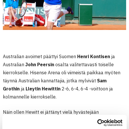
Australian avoimet päättyi Suomen
Henri Kontisen
ja
Australian
John Peersin
osalta valitettavasti toiselle
kierrokselle. Hisense Arena oli viimeistä paikkaa myöten
täynnä Australian kannattajia, jotka mylvivät
Sam
Grothin
ja
Lleytin Hewittin
2-6, 6-4, 6-4 -voittoon ja
kolmannelle kierrokselle.
Näin ollen Hewitt ei jättänyt vielä hyvästejään
ammattilaisuralle vaan tavoittelee maanmiehensä parina
yhä nelinpelimenestystä Melbournessa.