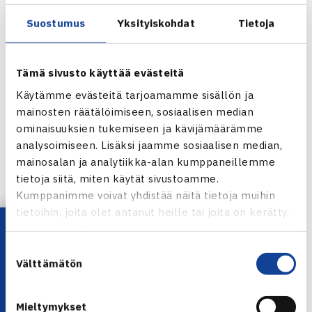
Suostumus
Yksityiskohdat
Tietoja
– Tennistappio ei ole koskaan ennen ottanut näin paljon
päähän. Meillä oli tiedossa, miten kovia taistelijoita
Tämä sivusto käyttää evästeitä
vastustajat ovat, ja silti päästimme heidät mukaan matsiin,
joka meidän olisi pitänyt hoitaa kahdessa erässä, Kontinen
Käytämme evästeitä tarjoamamme sisällön ja
mainosten räätälöimiseen, sosiaalisen median
harmittelee.
ominaisuuksien tukemiseen ja kävijämäärämme
analysoimiseen. Lisäksi jaamme sosiaalisen median,
– Groth ja Hewitt saivat siitä energiaa ja nostivat tasoaan.
mainosalan ja analytiikka-alan kumppaneillemme
tietoja siitä, miten käytät sivustoamme.
Kontinen aloitti yhteistyön Peersin kanssa
Kumppanimme voivat yhdistää näitä tietoja muihin
vuodenvaihteessa. He voittivat ensimmäisen turnauksensa
tietoihin, joita olet antanut heille tai joita on kerätty,
Lataa OmaTennis!
Brisbanessa ja lähtivät Australian avoimiin kahdeksanneksi
kun olet käyttänyt heidän palvelujaan.
sijoitettuna parina.
Suostumuksen
Välttämätön
valinta
– On todella selkeää, mitä meidän pitää joukkueena
parantaa, jotta tämänkaltaiset matsit ovat meille jatkossa
Mieltymykset