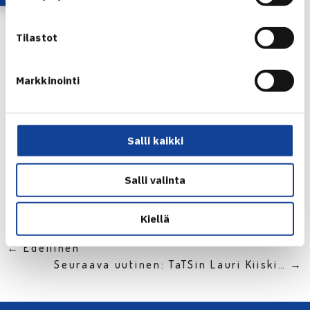
rutiinivoittoja. Siten annamme itsellemme mahdollisuuden
taistella isoimpien kisojen voitoista, Kontinen sanoo.
Tilastot
Markkinointi
Ottelun
statistiikka:
http://www.ausopen.com/en_AU/scores/stat
s/day11/3213ms.html
Salli kaikki
Jaa:
Salli valinta
Kiellä
← Edellinen
Seuraava uutinen: TaTSin Lauri Kiiski… →