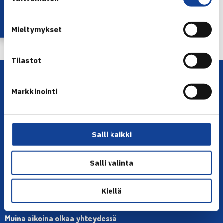
valinta
← Edellinen
Mieltymykset
Tilastot
Markkinointi
Salli kaikki
YHTEYSTIEDOT
Salli valinta
Olympiastadion, Paavo Nurmen tie 1, 00250 Helsinki
Puh. 010 574 3959
Kiellä
Toimiston puhelinajat:
ma-pe klo 10.00-12.00
Muina aikoina olkaa yhteydessä