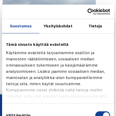
Suostumus
Yksityiskohdat
Tietoja
Tämä sivusto käyttää evästeitä
Käytämme evästeitä tarjoamamme sisällön ja
mainosten räätälöimiseen, sosiaalisen median
ominaisuuksien tukemiseen ja kävijämäärämme
analysoimiseen. Lisäksi jaamme sosiaalisen median,
mainosalan ja analytiikka-alan kumppaneillemme
tietoja siitä, miten käytät sivustoamme.
Kumppanimme voivat yhdistää näitä tietoja muihin
tietoihin, joita olet antanut heille tai joita on kerätty,
Jaa:
Lataa OmaTennis!
kun olet käyttänyt heidän palvelujaan.
Suostumuksen
Välttämätön