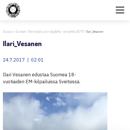
Etusivu
>
Uutiset
>
Tennistä tuutin täydeltä – ennakko 30/17
>
Ilari_Vesanen
Ilari_Vesanen
24.7.2017 | 02:01
Ilari Vesanen edustaa Suomea 18-
vuotiaiden EM-kilpailuissa Sveitsissä.