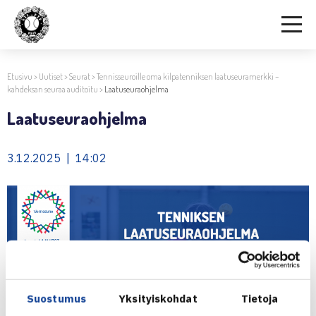
Etusivu
>
Uutiset
>
Seurat
>
Tennisseuroille oma kilpatenniksen laatuseuramerkki –
kahdeksan seuraa auditoitu
>
Laatuseuraohjelma
Laatuseuraohjelma
3.12.2025 | 14:02
Suostumus
Yksityiskohdat
Tietoja