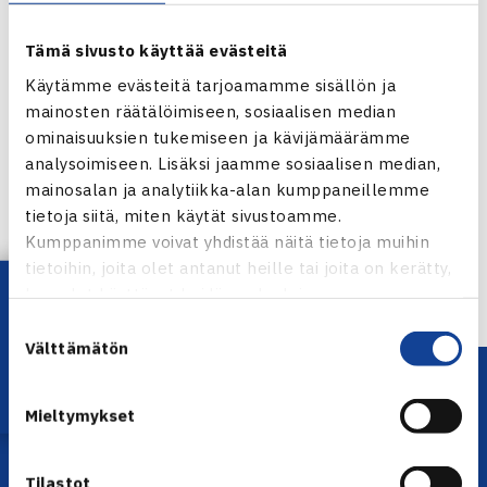
Tämä sivusto käyttää evästeitä
Käytämme evästeitä tarjoamamme sisällön ja
mainosten räätälöimiseen, sosiaalisen median
ominaisuuksien tukemiseen ja kävijämäärämme
Jaa:
analysoimiseen. Lisäksi jaamme sosiaalisen median,
mainosalan ja analytiikka-alan kumppaneillemme
tietoja siitä, miten käytät sivustoamme.
Kumppanimme voivat yhdistää näitä tietoja muihin
← Edellinen
tietoihin, joita olet antanut heille tai joita on kerätty,
Lataa OmaTennis!
kun olet käyttänyt heidän palvelujaan.
Suostumuksen
Välttämätön
valinta
Mieltymykset
Tilastot