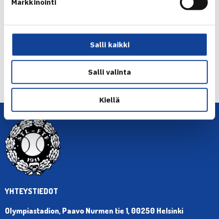
Markkinointi
Jaa:
Salli kaikki
← Edellinen
Salli valinta
Seuraava uutinen: Ruusuvuori eteni toiselle… →
Kiellä
YHTEYSTIEDOT
Olympiastadion, Paavo Nurmen tie 1, 00250 Helsinki