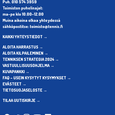
Puh. 010 574 3959
Toimiston puhelinajat:
ma-pe klo 10.00-12.00
Muina aikoina olkaa yhteydessä
sähköpostitse: toimisto@tennis.fi
KAIKKI YHTEYSTIEDOT →
ALOITA HARRASTUS →
ALOITA KILPAILEMINEN →
TENNIKSEN STRATEGIA 2024 →
VASTUULLISUUSOHJELMA →
KUVAPANKKI →
FAQ – USEIN KYSYTYT KYSYMYKSET →
EVÄSTEET →
TIETOSUOJASELOSTE →
TILAA UUTISKIRJE →