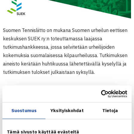
Suomen Tennisliitto on mukana Suomen urheilun eettisen
keskuksen SUEK ry:n toteuttamassa laajassa
tutkimushankkeessa, jossa selvitetään urheilijoiden
kokemuksia suomalaisessa kilpaurheilussa. Tutkimuksen
aineisto kerätään huhtikuussa lähetettävällä kyselyllä ja
tutkimuksen tulokset julkaistaan syksyllä.
Tutkimuksessa mukana olevat järjestöt
Ajatus urheilijoiden kokemusten kartoittamisesta sai
Suostumus
Yksityiskohdat
Tietoja
alkunsa kaksi vuotta sitten julkaistun
Häirintä
suomalaisessa kilpaurheilussa
-tutkimuksen innoittamana.
Urheilijoiden kokemuksia selvittävän tutkimuksen
Tämä sivusto käyttää evästeitä