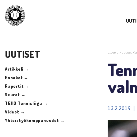
UUTI
UUTISET
Etusivu
>
Uutiset
>
S
Tenn
Artikkeli →
Ennakot →
val
Raportit →
Seurat →
TEHO Tennisliiga →
13.2.2019 |
Videot →
Yhteistyökumppanuudet →