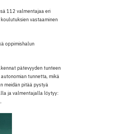
nsä 112 valmentajaa eri
ja koulutuksien vastaaminen
kä oppimishalun
akennat pätevyyden tunteen
ä autonomian tunnetta, mikä
iin meidän pitää pystyä
la ja valmentajalla löytyy:
.