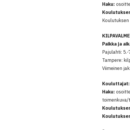
Haku:
osoitt
Koulutuksen
Koulutuksen 
KILPAVALME
Paikka ja aik
Pajulahti: 5.-
Tampere: kilp
Viimeinen ja
Kouluttajat:
Haku:
osoitt
toimenkuva/ty
Koulutuksen
Koulutuksen