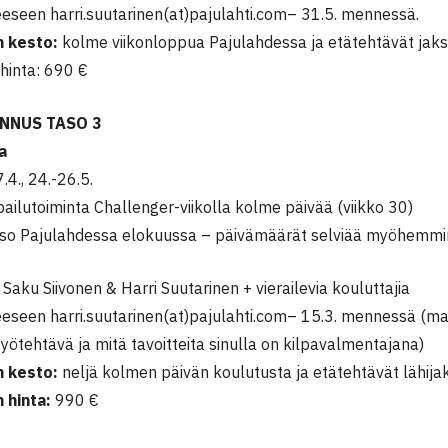
eeseen harri.suutarinen(at)pajulahti.com– 31.5. mennessä.
 kesto:
kolme viikonloppua Pajulahdessa ja etätehtävät jaks
hinta: 690 €
NNUS TASO 3
a
7.4., 24.-26.5.
ailutoiminta Challenger-viikolla kolme päivää (viikko 30)
kso Pajulahdessa elokuussa – päivämäärät selviää myöhemmi
Saku Siivonen & Harri Suutarinen + vierailevia kouluttajia
eeseen harri.suutarinen(at)pajulahti.com– 15.3. mennessä (ma
ötehtävä ja mitä tavoitteita sinulla on kilpavalmentajana)
 kesto:
neljä kolmen päivän koulutusta ja etätehtävät lähijak
 hinta:
990 €