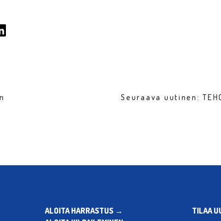
en
Seuraava uutinen: TEH
ALOITA HARRASTUS →
TILAA U