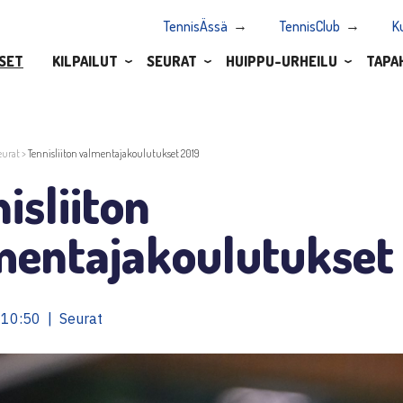
TennisÄssä
TennisClub
K
SET
KILPAILUT
SEURAT
HUIPPU-URHEILU
TAPA
eurat
>
Tennisliiton valmentajakoulutukset 2019
isliiton
mentajakoulutukset
 10:50 | Seurat