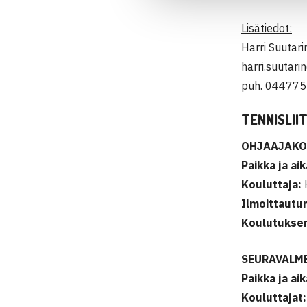
Lisätiedot:
Harri Suutari
harri.suutari
puh. 04477
TENNISLII
OHJAAJAKO
Paikka ja ai
Kouluttaja:
H
Ilmoittautu
Koulutuksen
SEURAVALM
Paikka ja aik
Kouluttajat: