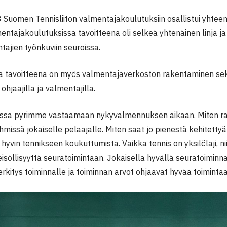
Suomen Tennisliiton valmentajakoulutuksiin osallistui yhtee
mentajakoulutuksissa tavoitteena oli selkeä yhtenäinen linja 
entajien työnkuviin seuroissa.
a tavoitteena on myös valmentajaverkoston rakentaminen se
ohjaajilla ja valmentajilla.
assa pyrimme vastaamaan nykyvalmennuksen aikaan. Miten r
missä jokaiselle pelaajalle. Miten saat jo pienestä kehitetty
hyvin tennikseen koukuttumista. Vaikka tennis on yksilölaji, n
söllisyyttä seuratoimintaan. Jokaisella hyvällä seuratoiminnal
erkitys toiminnalle ja toiminnan arvot ohjaavat hyvää toimintaa