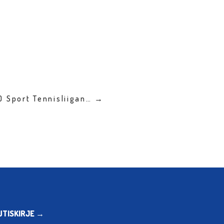
O Sport Tennisliigan… →
UTISKIRJE →