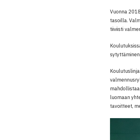
Vuonna 2018 
tasoilla. Val
tiiviisti valm
Koulutuksiss
sytyttäminen 
Koulutuslinj
valmennusryh
mahdollistaa 
luomaan yhtei
tavoitteet, m