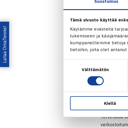
Suostumus
Tennisliiton 
ohjeistamass
Tämä sivusto käyttää eväs
Lataa OmaTennis!
Käytämme evästeitä tarjoa
Tennisvalmen
tukemiseen ja kävijämääräm
jokainen tenn
kumppaneillemme tietoja si
tilanteissa t
tietoihin, joita olet antanu
taktiikan poh
lisäksi myös 
Suostumuksen
Välttämätön
valinta
harjoiteltuja
Alempia taso
mukaan. Olkaa
tulemme myös
Kiellä
Tervetuloa v
verkostoitum