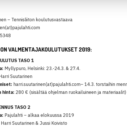
nen – Tennisliiton koulutusvastaava
nen(at)pajulahti.com
55348
TON VALMENTAJAKOULUTUKSET 2019:
ULUTUS TASO 1
ka:
Myllypuro, Helsinki: 23.-24.3. & 27.4.
arri Suutarinen
miset:
harri.suutarinen(at)pajulahti.com– 14.3. torstaihin men
 hinta:
280 € (sisältää ohjelman ruokailuineen ja materiaalit)
ENNUS TASO 2
a:
Pajulahti – alkaa elokuussa 2019
Harri Suutarinen & Jussi Koivisto