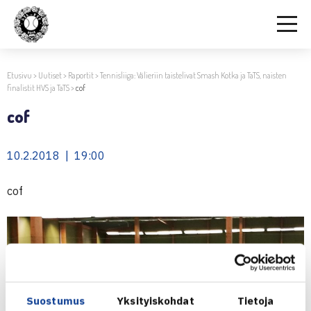
Etusivu
>
Uutiset
>
Raportit
>
Tennisliiga: Välieriin taistelivat Smash Kotka ja TaTS, naisten
finalistit HVS ja TaTS
>
cof
cof
10.2.2018 | 19:00
cof
Suostumus
Yksityiskohdat
Tietoja