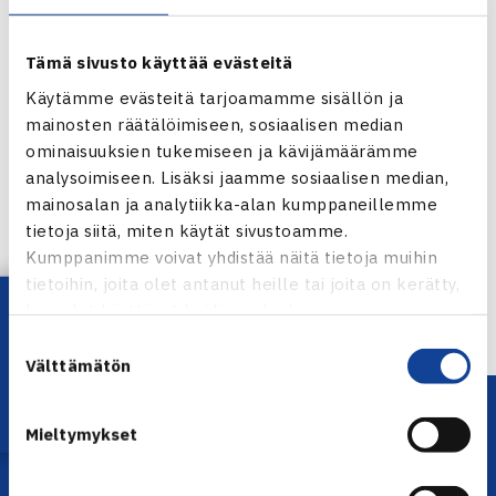
Tämä sivusto käyttää evästeitä
Käytämme evästeitä tarjoamamme sisällön ja
mainosten räätälöimiseen, sosiaalisen median
ominaisuuksien tukemiseen ja kävijämäärämme
Jaa:
analysoimiseen. Lisäksi jaamme sosiaalisen median,
mainosalan ja analytiikka-alan kumppaneillemme
tietoja siitä, miten käytät sivustoamme.
Kumppanimme voivat yhdistää näitä tietoja muihin
tietoihin, joita olet antanut heille tai joita on kerätty,
← Edellinen
Lataa OmaTennis!
kun olet käyttänyt heidän palvelujaan.
Suostumuksen
Välttämätön
valinta
Mieltymykset