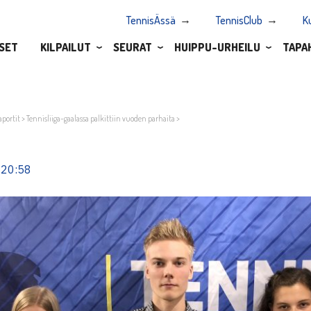
TennisÄssä
TennisClub
K
SET
KILPAILUT
SEURAT
HUIPPU-URHEILU
TAPA
aportit
>
Tennisliiga-gaalassa palkittiin vuoden parhaita
>
 20:58