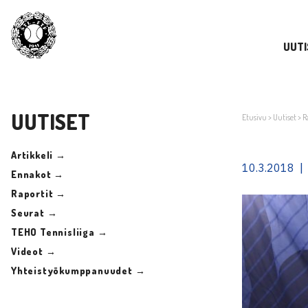
UUTI
UUTISET
Etusivu
>
Uutiset
>
R
Artikkeli →
10.3.2018 |
Ennakot →
Raportit →
Seurat →
TEHO Tennisliiga →
Videot →
Yhteistyökumppanuudet →