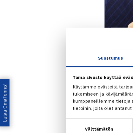
Suostumus
Tämä sivusto käyttää eväs
Lataa OmaTennis!
Käytämme evästeitä tarjoa
tukemiseen ja kävijämääräm
kumppaneillemme tietoja si
tietoihin, joita olet antanu
Jaa:
Suostumuksen
Välttämätön
valinta