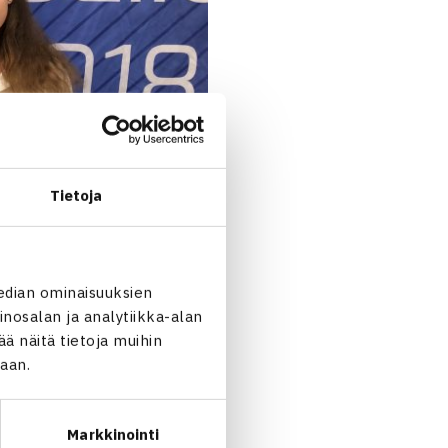
Tietoja
edian ominaisuuksien
nosalan ja analytiikka-alan
 näitä tietoja muihin
jaan.
Markkinointi