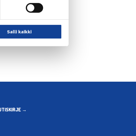
Salli kaikki
UTISKIRJE →