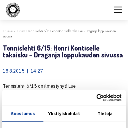
Etusivu
>
Uutiset
>
Tennislehti 6/15: Henri Kontiselle takaisku – Draganja loppukauden
sivussa
Tennislehti 6/15: Henri Kontiselle
takaisku – Draganja loppukauden sivussa
18.8.2015 | 14:27
Tennislehti 6/15 on ilmestynyt! Lue
osoitteessa
www.tennislehti.fi
muun muassa Davis Cup -
kapteeni
Kimi Tiilikaisen
henkilökuva, selvitä, miksi
Henri
Kontisen
nelinpelipari
Marin Draganja
joutuu olemaan
Suostumus
Yksityiskohdat
Tietoja
loppukauden sivussa ja pohdi yhdessä
Harri Heliövaaran
kanssa, onko nuoren pelaajan hyvä kilpailla koti- vai