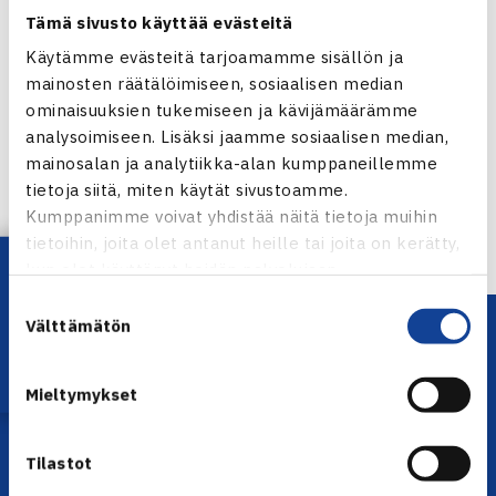
Tämä sivusto käyttää evästeitä
ulkomailla. Aurinkoisia lukuhetkiä!
Käytämme evästeitä tarjoamamme sisällön ja
Jaa:
mainosten räätälöimiseen, sosiaalisen median
ominaisuuksien tukemiseen ja kävijämäärämme
analysoimiseen. Lisäksi jaamme sosiaalisen median,
mainosalan ja analytiikka-alan kumppaneillemme
tietoja siitä, miten käytät sivustoamme.
← Edellinen
Kumppanimme voivat yhdistää näitä tietoja muihin
Seuraava uutinen: Kesän 2015 harrasteliigan…
tietoihin, joita olet antanut heille tai joita on kerätty,
→
Lataa OmaTennis!
kun olet käyttänyt heidän palvelujaan.
Suostumuksen
Välttämätön
valinta
Mieltymykset
Tilastot
YHTEYSTIEDOT