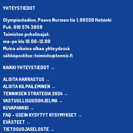
YHTEYSTIEDOT
Olympiastadion, Paavo Nurmen tie 1, 00250 Helsinki
Puh. 010 574 3959
Toimiston puhelinajat:
ma-pe klo 10.00-12.00
Muina aikoina olkaa yhteydessä
sähköpostitse: toimisto@tennis.fi
KAIKKI YHTEYSTIEDOT →
ALOITA HARRASTUS →
ALOITA KILPAILEMINEN →
TENNIKSEN STRATEGIA 2024 →
VASTUULLISUUSOHJELMA →
KUVAPANKKI →
FAQ – USEIN KYSYTYT KYSYMYKSET →
EVÄSTEET →
TIETOSUOJASELOSTE →