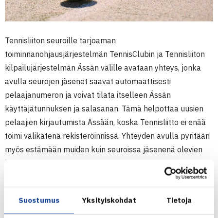
Tennisliiton seuroille tarjoaman
toiminnanohjausjärjestelmän TennisClubin ja Tennisliiton
kilpailujärjestelmän Ässän välille avataan yhteys, jonka
avulla seurojen jäsenet saavat automaattisesti
pelaajanumeron ja voivat tilata itselleen Ässän
käyttäjätunnuksen ja salasanan. Tämä helpottaa uusien
pelaajien kirjautumista Ässään, koska Tennisliitto ei enää
toimi välikätenä rekisteröinnissä. Yhteyden avulla pyritään
myös estämään muiden kuin seuroissa jäsenenä olevien
kilpaileminen.
Yhteyden avaaminen on päätetty ajoittaa syyskauden
Suostumus
Yksityiskohdat
Tietoja
alkuun. Näin varmistetaan, että käyttöönottoon liittyvä tuki
ja ohjeistus ei häiriinny kesälomien vuoksi. Talvikauden