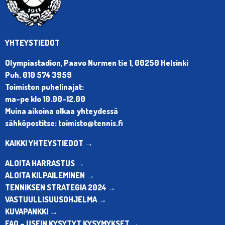
YHTEYSTIEDOT
Olympiastadion, Paavo Nurmen tie 1, 00250 Helsinki
Puh. 010 574 3959
Toimiston puhelinajat:
ma-pe klo 10.00-12.00
Muina aikoina olkaa yhteydessä
sähköpostitse: toimisto@tennis.fi
KAIKKI YHTEYSTIEDOT →
ALOITA HARRASTUS →
ALOITA KILPAILEMINEN →
TENNIKSEN STRATEGIA 2024 →
VASTUULLISUUSOHJELMA →
KUVAPANKKI →
FAQ – USEIN KYSYTYT KYSYMYKSET →