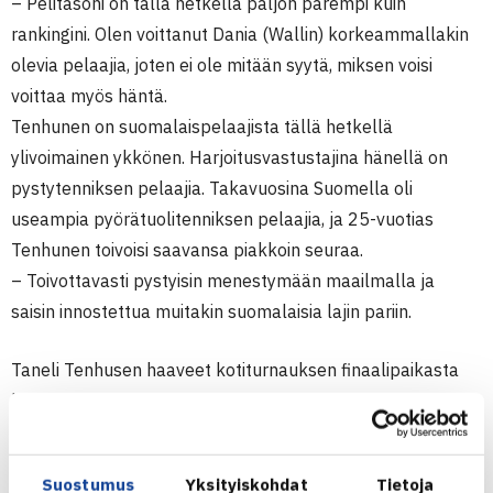
– Pelitasoni on tällä hetkellä paljon parempi kuin
rankingini. Olen voittanut Dania (Wallin) korkeammallakin
olevia pelaajia, joten ei ole mitään syytä, miksen voisi
voittaa myös häntä.
Tenhunen on suomalaispelaajista tällä hetkellä
ylivoimainen ykkönen. Harjoitusvastustajina hänellä on
pystytenniksen pelaajia. Takavuosina Suomella oli
useampia pyörätuolitenniksen pelaajia, ja 25-vuotias
Tenhunen toivoisi saavansa piakkoin seuraa.
– Toivottavasti pystyisin menestymään maailmalla ja
saisin innostettua muitakin suomalaisia lajin pariin.
Taneli Tenhusen haaveet kotiturnauksen finaalipaikasta
haihtuivat välieräottelutappioon Italian Luca Spanolle 6 3,
7-5.Toisessa välierässä Ruotsin Dan Wallin voitti Diego
Amadorin, joka oli puolivälierissä kukistanut villillä kortilla
Suostumus
Yksityiskohdat
Tietoja