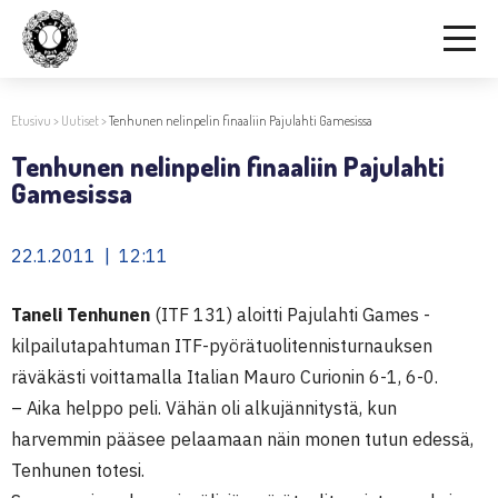
Etusivu
>
Uutiset
>
Tenhunen nelinpelin finaaliin Pajulahti Gamesissa
Tenhunen nelinpelin finaaliin Pajulahti
Gamesissa
22.1.2011 | 12:11
Taneli Tenhunen
(ITF 131) aloitti Pajulahti Games -
kilpailutapahtuman ITF-pyörätuolitennisturnauksen
räväkästi voittamalla Italian Mauro Curionin 6-1, 6-0.
– Aika helppo peli. Vähän oli alkujännitystä, kun
harvemmin pääsee pelaamaan näin monen tutun edessä,
Tenhunen totesi.