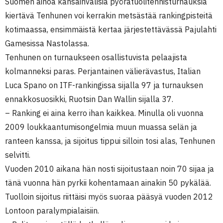
Suomen ainoa kansainvälisiä pyörätuolitennisturnauksia
kiertävä Tenhunen voi kerrakin metsästää rankingpisteitä
kotimaassa, ensimmäistä kertaa järjestettävässä Pajulahti
Gamesissa Nastolassa.
Tenhunen on turnaukseen osallistuvista pelaajista
kolmanneksi paras. Perjantainen välierävastus, Italian
Luca Spano on ITF-rankingissa sijalla 97 ja turnauksen
ennakkosuosikki, Ruotsin Dan Wallin sijalla 37.
– Ranking ei aina kerro ihan kaikkea. Minulla oli vuonna
2009 loukkaantumisongelmia muun muassa selän ja
ranteen kanssa, ja sijoitus tippui silloin tosi alas, Tenhunen
selvitti.
Vuoden 2010 aikana hän nosti sijoitustaan noin 70 sijaa ja
tänä vuonna hän pyrkii kohentamaan ainakin 50 pykälää.
Tuolloin sijoitus riittäisi myös suoraa pääsyä vuoden 2012
Lontoon paralympialaisiin.