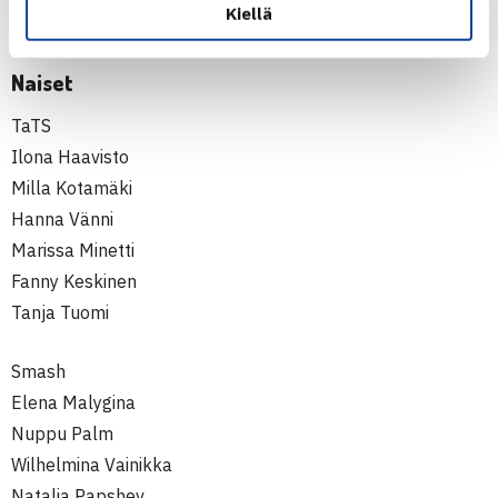
Kiellä
Niila-Tapio Magga
Naiset
TaTS
Ilona Haavisto
Milla Kotamäki
Hanna Vänni
Marissa Minetti
Fanny Keskinen
Tanja Tuomi
Smash
Elena Malygina
Nuppu Palm
Wilhelmina Vainikka
Natalia Papshev