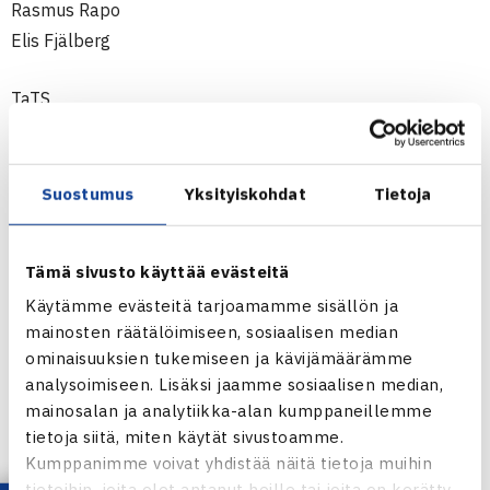
Rasmus Rapo
Elis Fjälberg
TaTS
Kenneth Raisma
Peetu Pohjola
Lauri Kiiski
Suostumus
Yksityiskohdat
Tietoja
Hermanni Tiainen
Miro Savolainen
Tämä sivusto käyttää evästeitä
Veikka Järvinen
Käytämme evästeitä tarjoamamme sisällön ja
mainosten räätälöimiseen, sosiaalisen median
TVS
ominaisuuksien tukemiseen ja kävijämäärämme
Leo Borg
analysoimiseen. Lisäksi jaamme sosiaalisen median,
Adam Heinonen
mainosalan ja analytiikka-alan kumppaneillemme
Eero Vasa
tietoja siitä, miten käytät sivustoamme.
Tuomas Rikkonen
Kumppanimme voivat yhdistää näitä tietoja muihin
tietoihin, joita olet antanut heille tai joita on kerätty,