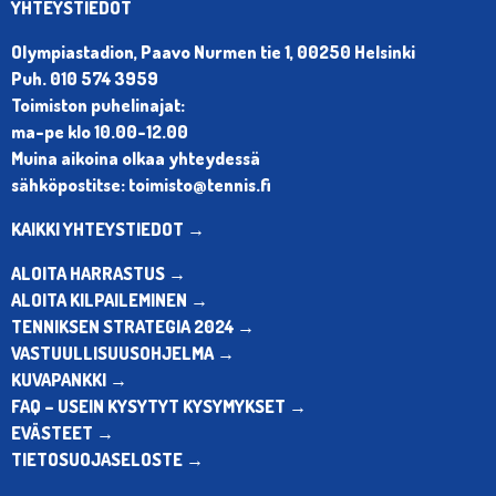
YHTEYSTIEDOT
Olympiastadion, Paavo Nurmen tie 1, 00250 Helsinki
Puh. 010 574 3959
Toimiston puhelinajat:
ma-pe klo 10.00-12.00
Muina aikoina olkaa yhteydessä
sähköpostitse: toimisto@tennis.fi
KAIKKI YHTEYSTIEDOT →
ALOITA HARRASTUS →
ALOITA KILPAILEMINEN →
TENNIKSEN STRATEGIA 2024 →
VASTUULLISUUSOHJELMA →
KUVAPANKKI →
FAQ – USEIN KYSYTYT KYSYMYKSET →
EVÄSTEET →
TIETOSUOJASELOSTE →