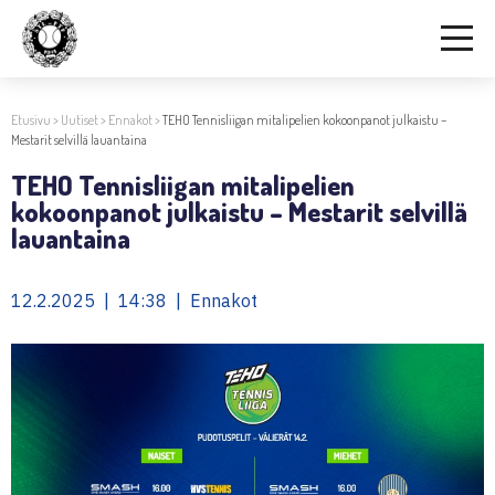
Etusivu
>
Uutiset
>
Ennakot
>
TEHO Tennisliigan mitalipelien kokoonpanot julkaistu –
Mestarit selvillä lauantaina
TEHO Tennisliigan mitalipelien
kokoonpanot julkaistu – Mestarit selvillä
lauantaina
12.2.2025 | 14:38 | Ennakot