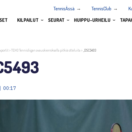
TennisÄssä
TennisClub
K
SET
KILPAILUT
SEURAT
HUIPPU-URHEILU
TAPA
aportit
>
TEHO Tennisliigan avauskierroksella pitkiä otteluita
>
_DSC5493
C5493
| 00:17