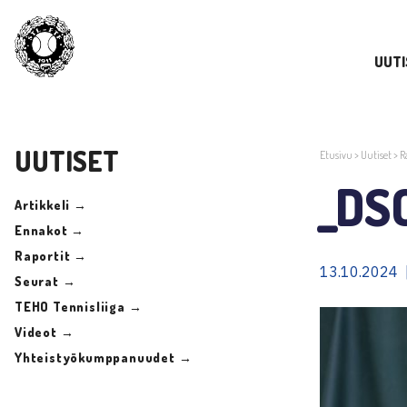
UUTI
UUTISET
Etusivu
>
Uutiset
>
R
_DS
Artikkeli →
Ennakot →
Raportit →
13.10.2024 
Seurat →
TEHO Tennisliiga →
Videot →
Yhteistyökumppanuudet →