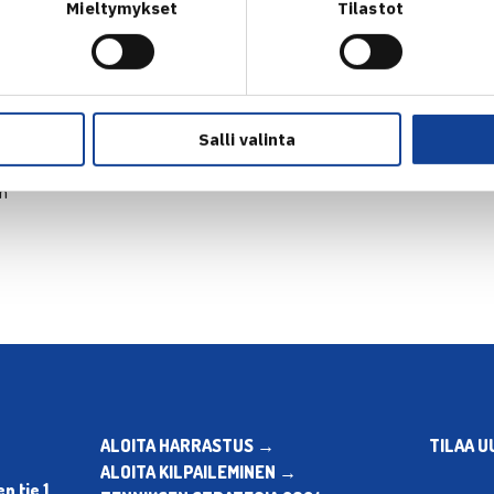
Mieltymykset
Tilastot
Salli valinta
en
ALOITA HARRASTUS →
TILAA U
ALOITA KILPAILEMINEN →
 tie 1,