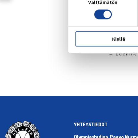
Välttämätön
valinta
Kiellä
← Edellin
YHTEYSTIEDOT
Olympiastadion, Paavo Nurmen