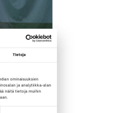
Tietoja
edian ominaisuuksien
nosalan ja analytiikka-alan
 näitä tietoja muihin
jaan.