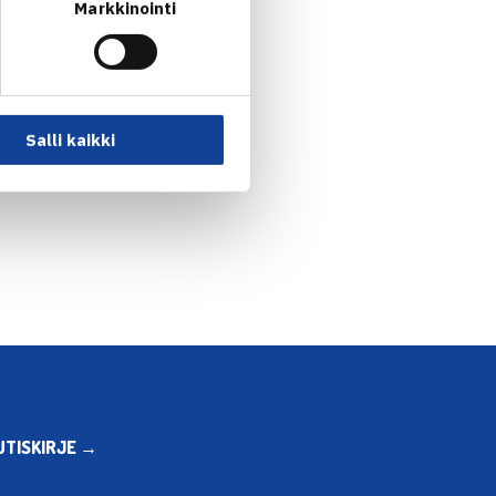
Markkinointi
Salli kaikki
UTISKIRJE →