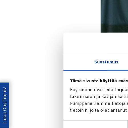
Suostumus
Tämä sivusto käyttää eväs
Lataa OmaTennis!
Käytämme evästeitä tarjoa
tukemiseen ja kävijämääräm
kumppaneillemme tietoja si
tietoihin, joita olet antanu
Jaa:
Suostumuksen