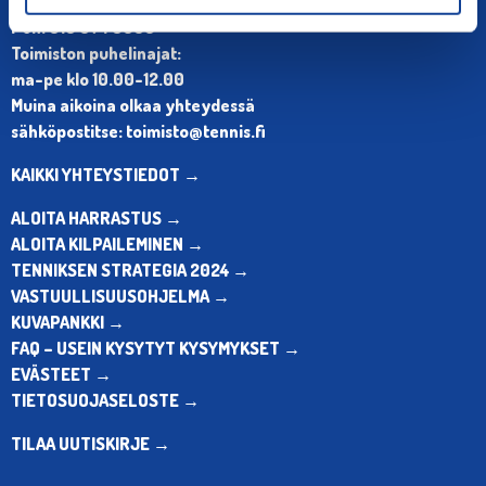
Olympiastadion, Paavo Nurmen tie 1, 00250 Helsinki
Puh. 010 574 3959
Toimiston puhelinajat:
ma-pe klo 10.00-12.00
Muina aikoina olkaa yhteydessä
sähköpostitse: toimisto@tennis.fi
KAIKKI YHTEYSTIEDOT →
ALOITA HARRASTUS →
ALOITA KILPAILEMINEN →
TENNIKSEN STRATEGIA 2024 →
VASTUULLISUUSOHJELMA →
KUVAPANKKI →
FAQ – USEIN KYSYTYT KYSYMYKSET →
EVÄSTEET →
TIETOSUOJASELOSTE →
TILAA UUTISKIRJE →