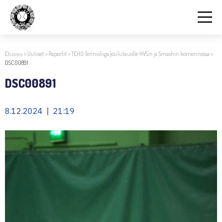
Etusivu
>
Uutiset
>
Raportit
>
TEHO Tennisliiga joulutauolle HVS:n ja Smashin komennossa
>
DSC00891
DSC00891
8.12.2024 | 21:19