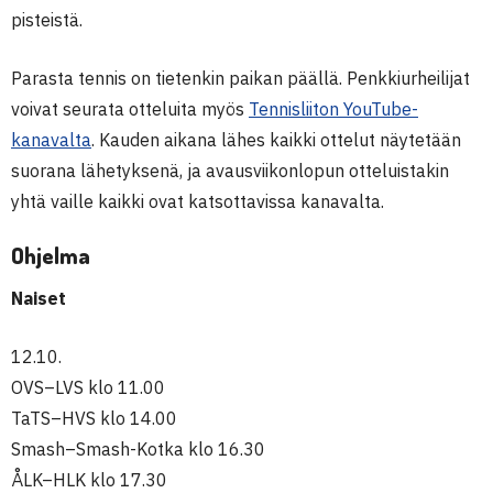
pisteistä.
Parasta tennis on tietenkin paikan päällä. Penkkiurheilijat
voivat seurata otteluita myös
Tennisliiton YouTube-
kanavalta
. Kauden aikana lähes kaikki ottelut näytetään
suorana lähetyksenä, ja avausviikonlopun otteluistakin
yhtä vaille kaikki ovat katsottavissa kanavalta.
Ohjelma
Naiset
12.10.
OVS–LVS klo 11.00
TaTS–HVS klo 14.00
Smash–Smash-Kotka klo 16.30
ÅLK–HLK klo 17.30