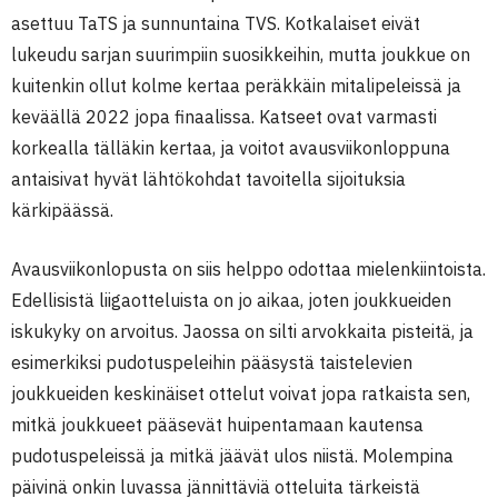
asettuu TaTS ja sunnuntaina TVS. Kotkalaiset eivät
lukeudu sarjan suurimpiin suosikkeihin, mutta joukkue on
kuitenkin ollut kolme kertaa peräkkäin mitalipeleissä ja
keväällä 2022 jopa finaalissa. Katseet ovat varmasti
korkealla tälläkin kertaa, ja voitot avausviikonloppuna
antaisivat hyvät lähtökohdat tavoitella sijoituksia
kärkipäässä.
Avausviikonlopusta on siis helppo odottaa mielenkiintoista.
Edellisistä liigaotteluista on jo aikaa, joten joukkueiden
iskukyky on arvoitus. Jaossa on silti arvokkaita pisteitä, ja
esimerkiksi pudotuspeleihin pääsystä taistelevien
joukkueiden keskinäiset ottelut voivat jopa ratkaista sen,
mitkä joukkueet pääsevät huipentamaan kautensa
pudotuspeleissä ja mitkä jäävät ulos niistä. Molempina
päivinä onkin luvassa jännittäviä otteluita tärkeistä