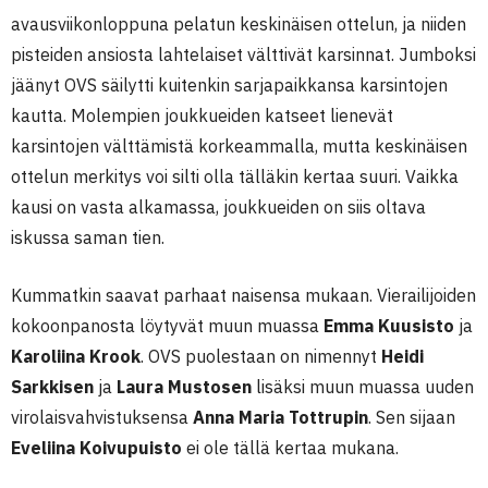
avausviikonloppuna pelatun keskinäisen ottelun, ja niiden
pisteiden ansiosta lahtelaiset välttivät karsinnat. Jumboksi
jäänyt OVS säilytti kuitenkin sarjapaikkansa karsintojen
kautta. Molempien joukkueiden katseet lienevät
karsintojen välttämistä korkeammalla, mutta keskinäisen
ottelun merkitys voi silti olla tälläkin kertaa suuri. Vaikka
kausi on vasta alkamassa, joukkueiden on siis oltava
iskussa saman tien.
Kummatkin saavat parhaat naisensa mukaan. Vierailijoiden
kokoonpanosta löytyvät muun muassa
Emma Kuusisto
ja
Karoliina Krook
. OVS puolestaan on nimennyt
Heidi
Sarkkisen
ja
Laura Mustosen
lisäksi muun muassa uuden
virolaisvahvistuksensa
Anna Maria Tottrupin
. Sen sijaan
Eveliina Koivupuisto
ei ole tällä kertaa mukana.