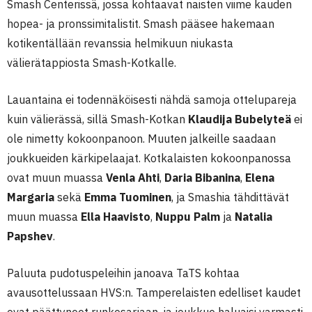
Smash Centerissä, jossa kohtaavat naisten viime kauden
hopea- ja pronssimitalistit. Smash pääsee hakemaan
kotikentällään revanssia helmikuun niukasta
välierätappiosta Smash-Kotkalle.
Lauantaina ei todennäköisesti nähdä samoja ottelupareja
kuin välierässä, sillä Smash-Kotkan
Klaudija Bubelyteä
ei
ole nimetty kokoonpanoon. Muuten jalkeille saadaan
joukkueiden kärkipelaajat. Kotkalaisten kokoonpanossa
ovat muun muassa
Venla Ahti
,
Daria Bibanina
,
Elena
Margaria
sekä
Emma Tuominen
, ja Smashia tähdittävät
muun muassa
Ella Haavisto
,
Nuppu Palm
ja
Natalia
Papshev
.
Paluuta pudotuspeleihin janoava TaTS kohtaa
avausottelussaan HVS:n. Tamperelaisten edelliset kaudet