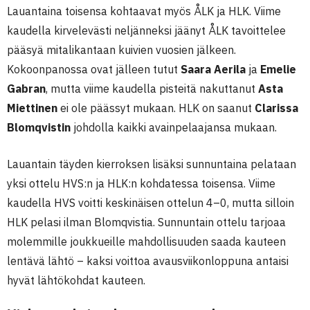
Lauantaina toisensa kohtaavat myös ÅLK ja HLK. Viime
kaudella kirvelevästi neljänneksi jäänyt ÅLK tavoittelee
pääsyä mitalikantaan kuivien vuosien jälkeen.
Kokoonpanossa ovat jälleen tutut
Saara Aerila
ja
Emelie
Gabran
, mutta viime kaudella pisteitä nakuttanut
Asta
Miettinen
ei ole päässyt mukaan. HLK on saanut
Clarissa
Blomqvistin
johdolla kaikki avainpelaajansa mukaan.
Lauantain täyden kierroksen lisäksi sunnuntaina pelataan
yksi ottelu HVS:n ja HLK:n kohdatessa toisensa. Viime
kaudella HVS voitti keskinäisen ottelun 4–0, mutta silloin
HLK pelasi ilman Blomqvistia. Sunnuntain ottelu tarjoaa
molemmille joukkueille mahdollisuuden saada kauteen
lentävä lähtö – kaksi voittoa avausviikonloppuna antaisi
hyvät lähtökohdat kauteen.