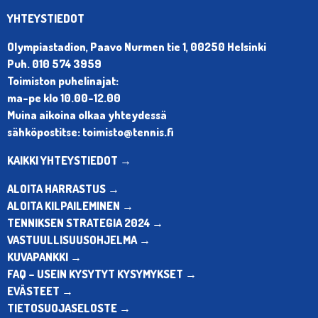
YHTEYSTIEDOT
Olympiastadion, Paavo Nurmen tie 1, 00250 Helsinki
Puh. 010 574 3959
Toimiston puhelinajat:
ma-pe klo 10.00-12.00
Muina aikoina olkaa yhteydessä
sähköpostitse: toimisto@tennis.fi
KAIKKI YHTEYSTIEDOT →
ALOITA HARRASTUS →
ALOITA KILPAILEMINEN →
TENNIKSEN STRATEGIA 2024 →
VASTUULLISUUSOHJELMA →
KUVAPANKKI →
FAQ – USEIN KYSYTYT KYSYMYKSET →
EVÄSTEET →
TIETOSUOJASELOSTE →