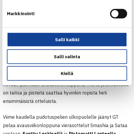
Nuutti Jokinen
ja
Felix Alopaeus
.
Oskari Eerolan
johdolla LVS on iskukykyinen joukkue, mutta muilla kuin
Markkinointi
Eerolalla ei juuri ole liigakokemusta. Ottelu antaakin
suuntaa molempien joukkueiden kausille.
Salli kaikki
Sunnuntaina LVS haastaa viime kauden runkosarjan
voittajan ja hopeamitalistin TaTSin.
Peetu Pohjolan
,
Lauri
Salli valinta
Kiiskin
ja
Hermanni Tiaisen
tähdittämä TaTS ei ole saanut
ulkomaalaisvahvistuksiaan mukaan avausviikonloppuna,
Kiellä
mutta joukkue on silti tasaisen laadukas. LVS joutuukin
kovaan paikkaan avausviikonloppuna, mutta joukkueessa
on taitoa ja pisteitä saattaa hyvinkin ropista heti
ensimmäisistä otteluista.
Viime kaudella pudotuspelien ulkopuolelle jäänyt GT
pelaa avausviikonloppuna vierasottelut Smashia ja Sataa
vastaan.
Santtu Leskisellä
ja
Ristomatti Lanteella