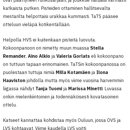
ovat päättyneet runkosarjaan, ja joukkue haluaisi varmasti
katkaista putken. Pisteiden ottaminen hallitsevalta
mestarilta helpottaisi urakkaa kummasti. TaTS pääsee
otteluun vieläpä kotikentällään.
Helpolla HVS ei kuitenkaan pisteitä luovuta.
Kokoonpanoon on nimetty muun muassa
Stella
Remander
,
Aino Alkio
ja
Valeria Gorlats
eli kokoonpano
on tuttuun tapaan erinomainen. TaTSin kokoonpanossa on
puolestaan tuttuja nimiä
Milla Kotamäen
ja
Ilona
Haaviston
johdolla mutta myös viime vuosina harvemmin
liigassa nähdyt
Tanja Tuomi
ja
Marissa Minetti
. Luvassa
onkin mielenkiintoinen ja todennäköisesti kovatasoinen
ottelu.
Katseet kannattaa kohdistaa myös Ouluun, jossa OVS ja
LVS kohtaavat. Viime kaudella LVS voitti