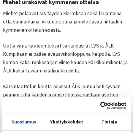
Miehet urakoivat kymmenen ottelua
Miehet pelaavat siis täyden kierroksen sekä lauantaina
että sunnuntaina. Viikonloppuna jännitettävää riittääkin
kymmenen ottelun edestä.
Uutta väriä kauteen tuovat sarjanousijat LVS ja ÅLK.
Kumpikaan ei pääse avausviikonloppuna helpolla. LVS
kohtaa kaksi runkosarjan viime kauden kärkikolmikosta ja
ÅLK kaksi kevään mitalijoukkueista.
Karsintaottelun kautta noussut ÅLK joutuu heti syvään
päähän, sillä kauden avausottelussa vastaan asettuu
puolustava mestari HVS. ÅLK joutuu vieläpä lähtemään
otteluun ilman
Juho-Eric Biggsiä
. HVS:n nimekkäästä
kokoonpanosta löytyvät muun muassa
Patrick
Suostumus
Yksityiskohdat
Tietoja
Kaukovalta
,
Leevi Säätelä
,
Otso Martikainen
ja
Viktor