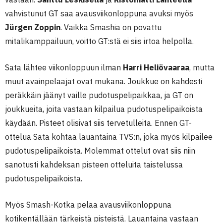
vahvistunut GT saa avausviikonloppuna avuksi myös
Jürgen Zoppin
. Vaikka Smashia on povattu
mitalikamppailuun, voitto GT:stä ei siis irtoa helpolla.
Sata lähtee viikonloppuun ilman
Harri Heliövaaraa
, mutta
muut avainpelaajat ovat mukana. Joukkue on kahdesti
peräkkäin jäänyt vaille pudotuspelipaikkaa, ja GT on
joukkueita, joita vastaan kilpailua pudotuspelipaikoista
käydään. Pisteet olisivat siis tervetulleita. Ennen GT-
ottelua Sata kohtaa lauantaina TVS:n, joka myös kilpailee
pudotuspelipaikoista. Molemmat ottelut ovat siis niin
sanotusti kahdeksan pisteen otteluita taistelussa
pudotuspelipaikoista.
Myös Smash-Kotka pelaa avausviikonloppuna
kotikentällään tärkeistä pisteistä. Lauantaina vastaan