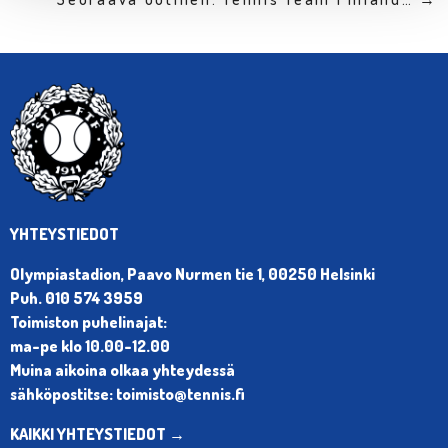
YHTEYSTIEDOT
Olympiastadion, Paavo Nurmen tie 1, 00250 Helsinki
Puh. 010 574 3959
Toimiston puhelinajat:
ma-pe klo 10.00-12.00
Muina aikoina olkaa yhteydessä
sähköpostitse: toimisto@tennis.fi
KAIKKI YHTEYSTIEDOT →