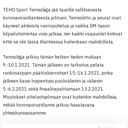
TEHO Sport Tennisliiga jää tauolle vallitsevasta
koronavirustilanteesta johtuen. Tennisliitto ja seurat ovat
käyneet aktiivista vuoropuhelua ja vaikka SM-tason
kilpailutoimintaa voisi jatkaa, niin kaikki osapuolet kokivat
ettei se ole tässä tilanteessa kuitenkaan mahdollista.
Tennisliiga jatkuu tämän hetken tiedon mukaan
9.-10.1.2021. Tämän jälkeen on tarkoitus pelata
runkosarjojen päätöskierrokset 15.-16.1.2021, jonka
jälkeen kausi huipentuisi puolivälieriin ja välieriin
5.-6.2.2021 sekä finaalitapahtumaan 13.2.2021.
Muutokset otteluohjelmaan ovat kuitenkin mahdollisia,
mikäli koronavirustilanne jatkuu haastavana
yhteiskunnassamme.
Seuraava ottelukierros 9.-10.1.2021