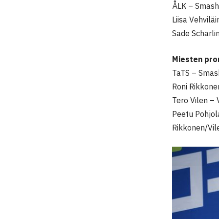
ÅLK – Smash
Liisa Vehvilä
Sade Scharlin
Miesten pro
TaTS – Smas
Roni Rikkonen
Tero Vilen – 
Peetu Pohjol
Rikkonen/Vil