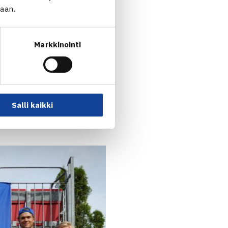
jaan.
n
, jotka kukistivat
Markkinointi
Salli kaikki