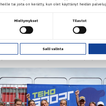
t heille tai joita on kerätty, kun olet käyttänyt heidän palvelu
:n päästi mestaruusjuhliin
Aaro Pöllänen
ja
Aleksi Tuukkane
än Lanne/
Saska Huttunen
7-5, 6-7, 10-4.
Mieltymykset
Tilastot
puottelu
 3-1
 – Ristomatti Lanne 6-2, 6-1
ovalta – Pyry Hyrkkönen 6-1, 6-0
Salli valinta
ta – Santtu Leskinen 5-7, 7-5, 5-10
n/Aleksi Tuukkanen – Lanne/Saska Huttunen 7-5, 6-7, 10-4