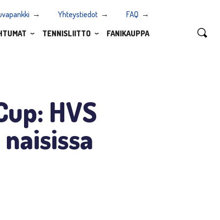
uvapankki
Yhteystiedot
FAQ
HTUMAT
TENNISLIITTO
FANIKAUPPA
 Cup: HVS
 naisissa