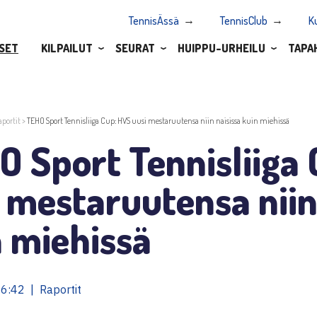
TennisÄssä
TennisClub
K
SET
KILPAILUT
SEURAT
HUIPPU-URHEILU
TAPA
aportit
>
TEHO Sport Tennisliiga Cup: HVS uusi mestaruutensa niin naisissa kuin miehissä
 Sport Tennisliiga
 mestaruutensa niin
 miehissä
6:42 | Raportit