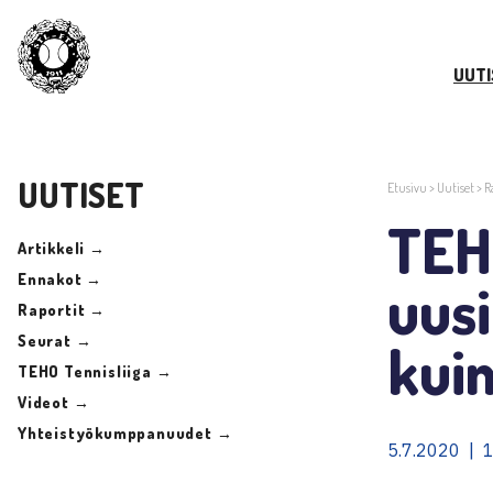
UUTI
UUTISET
Etusivu
>
Uutiset
>
R
TEHO
Artikkeli →
Ennakot →
uusi
Raportit →
Seurat →
kuin
TEHO Tennisliiga →
Videot →
Yhteistyökumppanuudet →
5.7.2020 | 1