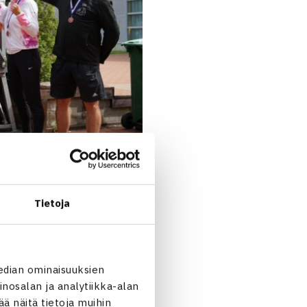
Tietoja
itoaan hallitsevaa mestaria
isti
Ristomatti Lanteen
6-2,
edian ominaisuuksien
lmospelaajien ottelussa
nosalan ja analytiikka-alan
 näitä tietoja muihin
ti
Roni Hietarannan
7-5, 5-