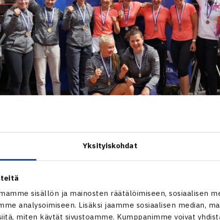
Yksityiskohdat
uottelussa sarjanousija Ducks pyrki jatkamaan uskomatonta li
teitä
inpeleissä HVS aloitti erittäin vahvasti, kun
Otto Virtanen
kuk
mamme sisällön ja mainosten räätälöimiseen, sosiaalisen m
k Kaukovalta
tyylitteli voiton
Pyry Hyrkkösestä
6-1, 6-0. Ko
me analysoimiseen. Lisäksi jaamme sosiaalisen median, mai
itä, miten käytät sivustoamme. Kumppanimme voivat yhdistää
tu Leskinen
piti joukkueensa vielä pinnalla voitettuaan tiukas