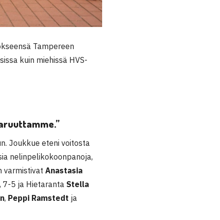
tökseensä Tampereen
isissa kuin miehissä HVS-
taruuttamme.”
un. Joukkue eteni voitosta
sia nelinpelikokoonpanoja,
n varmistivat
Anastasia
 7-5 ja Hietaranta
Stella
an
,
Peppi Ramstedt
ja