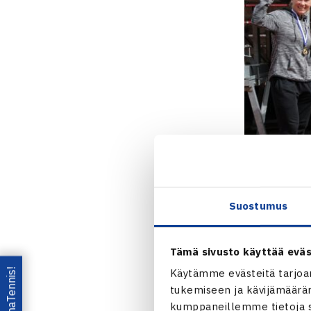
Suostumus
Miesten lopp
Tämä sivusto käyttää eväs
vastaan. Kaks
Lataa OmaTennis!
Käytämme evästeitä tarjoa
6-1 ja
Patric
tukemiseen ja kävijämääräm
kumppaneillemme tietoja si
Ducksin
Sant