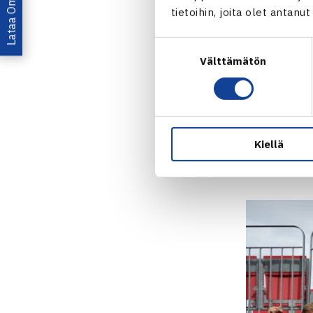
tietoihin, joita olet antanu
7, 10-5. HVS
nelinpelissä
Suostumuksen
Välttämätön
valinta
Miesten lop
HVS – Ducks
Otto Virtanen
Patrick Kauk
Kiellä
Roni Hietaran
Aaro Pölläne