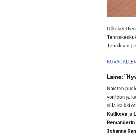
Ulkokenttien
Tenniskeskuks
Tenniksen pel
KUVAGALLER
Laine: ”H
Naisten puole
voittoon ja 
sillä kaikki 
Kulikova
ja
Remanderin
Johanna Ran