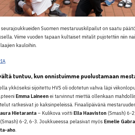
 seurajoukkueiden Suomen mestaruuskilpailut on saatu pää
ella. Viime vuoden tapaan kultaiset mitalit pujotettiin niin na
aajien kauloihin.
IA
yvältä tuntuu, kun onnistuimme puolustamaan mes
lla ykköseksi sijoitettu HVS oli odotetun vahva läpi viikonlop
kapteeni
Emma Laineen
ei tarvinnut miettiä ollenkaan mahdolli
ottelut ratkesivat jo kaksinpeleissä. Finaalipäivänä mestaruude
Laura Hietaranta
– Kulikova voitti
Ella Haaviston
(Smash) 6-2,
(Smash) 6-2, 6-3. Joukkueessa pelasivat myös
Emelie Gabr
ta-aho
.