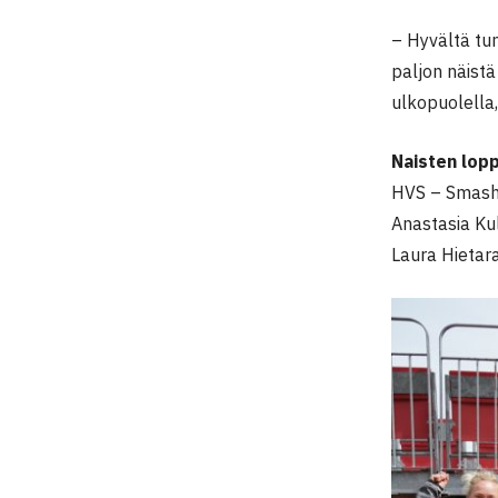
– Hyvältä tu
paljon näistä 
ulkopuolella,
Naisten lop
HVS – Smash
Anastasia Kul
Laura Hietar