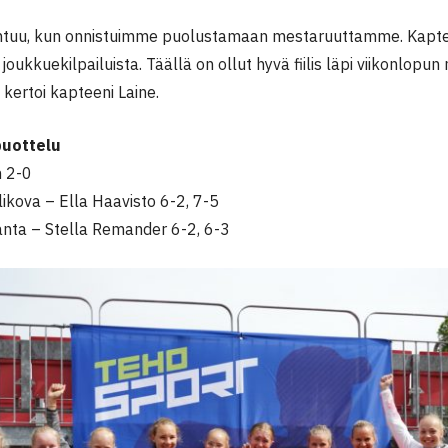
ntuu, kun onnistuimme puolustamaan mestaruuttamme. Kapte
joukkuekilpailuista. Täällä on ollut hyvä fiilis läpi viikonlopun 
 kertoi kapteeni Laine.
puottelu
 2-0
ikova – Ella Haavisto 6-2, 7-5
anta – Stella Remander 6-2, 6-3