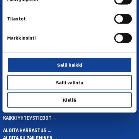
Tilastot
Markkinointi
YHTEYSTIEDOT
Salli kaikki
Olympiastadion, Paavo Nurmen tie 1, 00250 Helsinki
Puh. 010 574 3959
Salli valinta
Toimiston puhelinajat:
ma-pe klo 10.00-12.00
Muina aikoina olkaa yhteydessä
Kiellä
sähköpostitse: toimisto@tennis.fi
KAIKKI YHTEYSTIEDOT →
ALOITA HARRASTUS →
ALOITA KILPAILEMINEN →