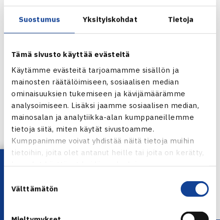
Suostumus
Yksityiskohdat
Tietoja
Tämä sivusto käyttää evästeitä
Käytämme evästeitä tarjoamamme sisällön ja
mainosten räätälöimiseen, sosiaalisen median
ominaisuuksien tukemiseen ja kävijämäärämme
analysoimiseen. Lisäksi jaamme sosiaalisen median,
mainosalan ja analytiikka-alan kumppaneillemme
tietoja siitä, miten käytät sivustoamme.
Jaa:
Kumppanimme voivat yhdistää näitä tietoja muihin
tietoihin, joita olet antanut heille tai joita on kerätty,
Lataa OmaTennis!
kun olet käyttänyt heidän palvelujaan.
Suostumuksen
← Edellinen
Välttämätön
valinta
Mieltymykset