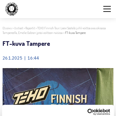
Etusivu
>
Uutiset
>
Raportit
>
TEHO Finnish Tour: Leevi Säätelä juhli voittoa avauskisassa
Tampereella, Emelie Gabran jyräsi voittoon naisissa
>
FT-kuva Tampere
FT-kuva Tampere
26.1.2025 | 16:44