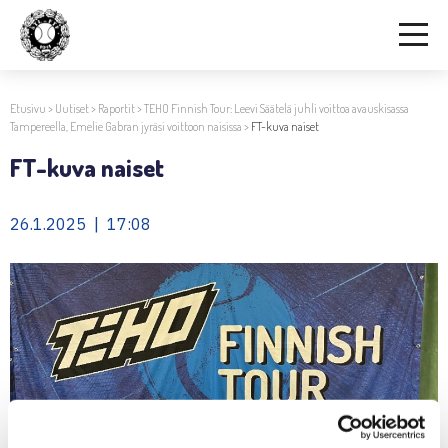
Etusivu
>
Uutiset
>
Raportit
>
TEHO Finnish Tour: Leevi Säätelä juhli voittoa avauskisassa
Tampereella, Emelie Gabran jyräsi voittoon naisissa
>
FT-kuva naiset
FT-kuva naiset
26.1.2025 | 17:08