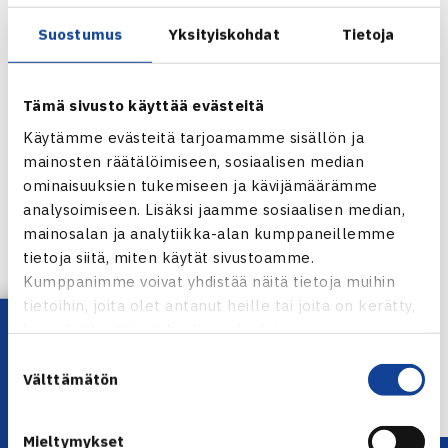
Suostumus
Yksityiskohdat
Tietoja
Tämä sivusto käyttää evästeitä
Käytämme evästeitä tarjoamamme sisällön ja
mainosten räätälöimiseen, sosiaalisen median
ominaisuuksien tukemiseen ja kävijämäärämme
analysoimiseen. Lisäksi jaamme sosiaalisen median,
mainosalan ja analytiikka-alan kumppaneillemme
Jaa:
tietoja siitä, miten käytät sivustoamme.
Kumppanimme voivat yhdistää näitä tietoja muihin
tietoihin, joita olet antanut heille tai joita on kerätty,
Lataa OmaTennis!
kun olet käyttänyt heidän palvelujaan.
← Edellinen
Suostumuksen
Välttämätön
valinta
Mieltymykset