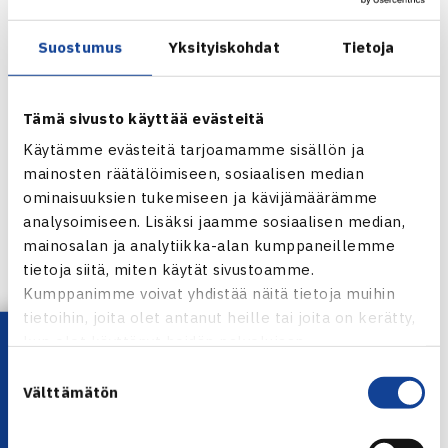
Suostumus
Yksityiskohdat
Tietoja
Tämä sivusto käyttää evästeitä
Käytämme evästeitä tarjoamamme sisällön ja
mainosten räätälöimiseen, sosiaalisen median
ominaisuuksien tukemiseen ja kävijämäärämme
analysoimiseen. Lisäksi jaamme sosiaalisen median,
mainosalan ja analytiikka-alan kumppaneillemme
tietoja siitä, miten käytät sivustoamme.
Jaa:
Kumppanimme voivat yhdistää näitä tietoja muihin
tietoihin, joita olet antanut heille tai joita on kerätty,
Lataa OmaTennis!
kun olet käyttänyt heidän palvelujaan.
Suostumuksen
← Edellinen
Välttämätön
valinta