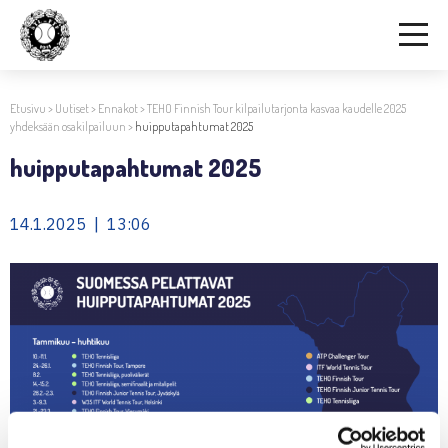
Etusivu
>
Uutiset
>
Ennakot
>
TEHO Finnish Tour kilpailutarjonta kasvaa kaudelle 2025
yhdeksään osakilpailuun
>
huipputapahtumat 2025
huipputapahtumat 2025
14.1.2025 | 13:06