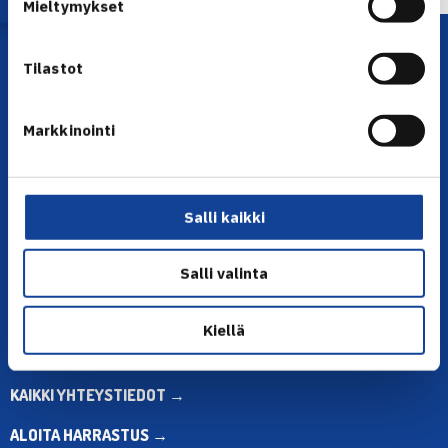
Mieltymykset
Tilastot
Markkinointi
YHTEYSTIEDOT
Salli kaikki
Olympiastadion, Paavo Nurmen tie 1, 00250 Helsinki
Puh. 010 574 3959
Salli valinta
Toimiston puhelinajat:
ma-pe klo 10.00-12.00
Kiellä
Muina aikoina olkaa yhteydessä
sähköpostitse: toimisto@tennis.fi
KAIKKI YHTEYSTIEDOT →
ALOITA HARRASTUS →